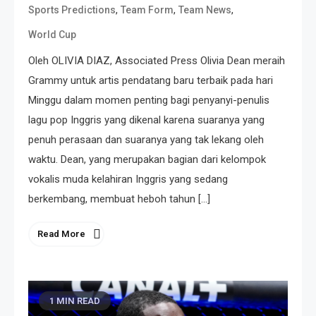
,
,
,
Sports Predictions
Team Form
Team News
World Cup
Oleh OLIVIA DIAZ, Associated Press Olivia Dean meraih
Grammy untuk artis pendatang baru terbaik pada hari
Minggu dalam momen penting bagi penyanyi-penulis
lagu pop Inggris yang dikenal karena suaranya yang
penuh perasaan dan suaranya yang tak lekang oleh
waktu. Dean, yang merupakan bagian dari kelompok
vokalis muda kelahiran Inggris yang sedang
berkembang, membuat heboh tahun […]
Read More
1 MIN READ