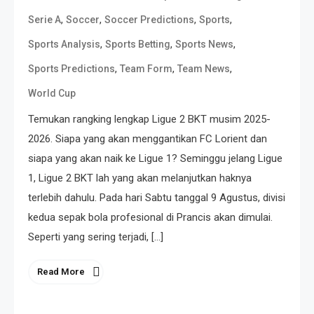
,
,
,
,
Serie A
Soccer
Soccer Predictions
Sports
,
,
,
Sports Analysis
Sports Betting
Sports News
,
,
,
Sports Predictions
Team Form
Team News
World Cup
Temukan rangking lengkap Ligue 2 BKT musim 2025-
2026. Siapa yang akan menggantikan FC Lorient dan
siapa yang akan naik ke Ligue 1? Seminggu jelang Ligue
1, Ligue 2 BKT lah yang akan melanjutkan haknya
terlebih dahulu. Pada hari Sabtu tanggal 9 Agustus, divisi
kedua sepak bola profesional di Prancis akan dimulai.
Seperti yang sering terjadi, […]
Read More