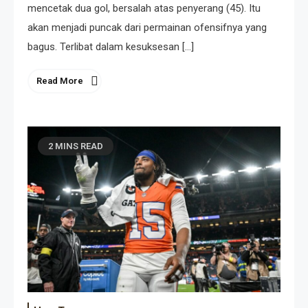
mencetak dua gol, bersalah atas penyerang (45). Itu
akan menjadi puncak dari permainan ofensifnya yang
bagus. Terlibat dalam kesuksesan […]
Read More
2 MINS READ