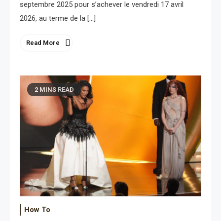
septembre 2025 pour s’achever le vendredi 17 avril
2026, au terme de la […]
Read More
2 MINS READ
How To