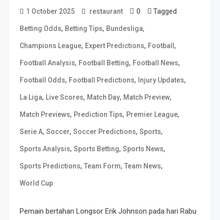
0
Tagged
1 October 2025
restaurant
,
,
,
Betting Odds
Betting Tips
Bundesliga
,
,
,
Champions League
Expert Predictions
Football
,
,
,
Football Analysis
Football Betting
Football News
,
,
,
Football Odds
Football Predictions
Injury Updates
,
,
,
,
La Liga
Live Scores
Match Day
Match Preview
,
,
,
Match Previews
Prediction Tips
Premier League
,
,
,
,
Serie A
Soccer
Soccer Predictions
Sports
,
,
,
Sports Analysis
Sports Betting
Sports News
,
,
,
Sports Predictions
Team Form
Team News
World Cup
Pemain bertahan Longsor Erik Johnson pada hari Rabu