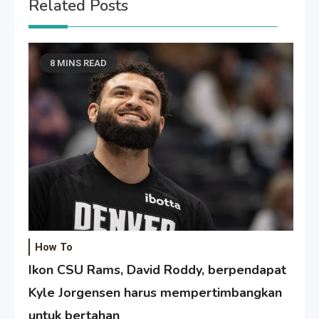
Related Posts
8 MINS READ
How To
Ikon CSU Rams, David Roddy, berpendapat
Kyle Jorgensen harus mempertimbangkan
untuk bertahan