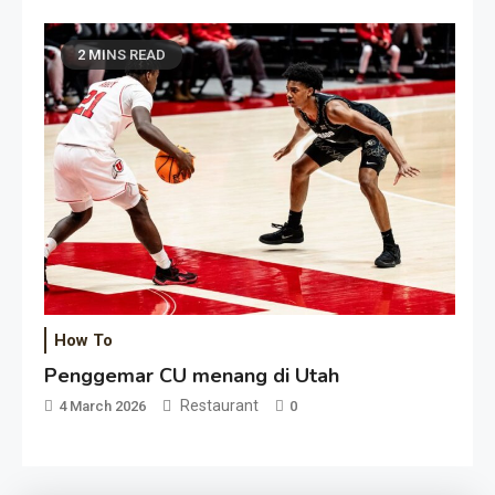
2 MINS READ
How To
Penggemar CU menang di Utah
Restaurant
4 March 2026
0