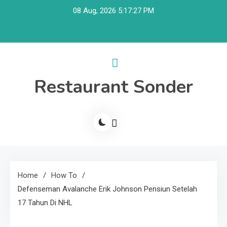
Skip
08 Aug, 2026
5:17:28 PM
to
content
Restaurant Sonder
Home
How To
Defenseman Avalanche Erik Johnson Pensiun Setelah
17 Tahun Di NHL