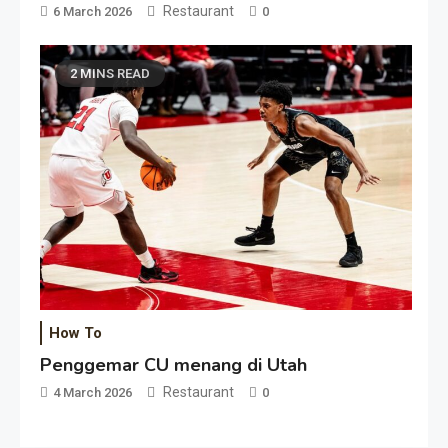
Restaurant
6 March 2026
0
2 MINS READ
How To
Penggemar CU menang di Utah
Restaurant
4 March 2026
0