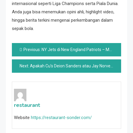
internasional seperti Liga Champions serta Piala Dunia.
Anda juga bisa menemukan opini ahli, highlight video,
hingga berita terkini mengenai perkembangan dalam
sepak bola.
Post
Previous:
NY Jets di New England Patriots – Maddux Sports
navigation
Next:
Apakah Cu’s Deion Sanders atau Jay Norvell CSU meningkatkan lebih banyak alarm minggu 1?
restaurant
Website
https://restaurant-sonder.com/