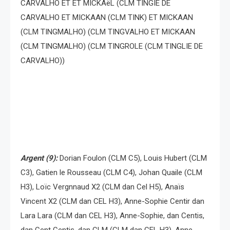
CARVALHO ET ET MICKAëL (CLM TINGIE DE
CARVALHO ET MICKAAN (CLM TINK) ET MICKAAN
(CLM TINGMALHO) (CLM TINGVALHO ET MICKAAN
(CLM TINGMALHO) (CLM TINGROLE (CLM TINGLIE DE
CARVALHO))
Argent (9):
Dorian Foulon (CLM C5), Louis Hubert (CLM
C3), Gatien le Rousseau (CLM C4), Johan Quaile (CLM
H3), Loïc Vergnnaud X2 (CLM dan Cel H5), Anaïs
Vincent X2 (CLM dan CEL H3), Anne-Sophie Centir dan
Lara Lara (CLM dan CEL H3), Anne-Sophie, dan Centis,
dan Cent Centis, dan CLM (CLM dan CEL H3), Anne-