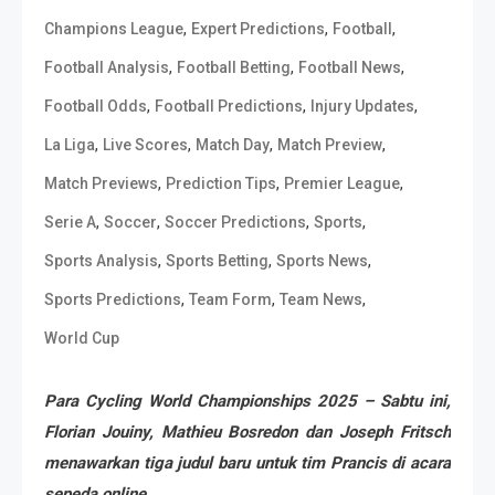
,
,
,
Champions League
Expert Predictions
Football
,
,
,
Football Analysis
Football Betting
Football News
,
,
,
Football Odds
Football Predictions
Injury Updates
,
,
,
,
La Liga
Live Scores
Match Day
Match Preview
,
,
,
Match Previews
Prediction Tips
Premier League
,
,
,
,
Serie A
Soccer
Soccer Predictions
Sports
,
,
,
Sports Analysis
Sports Betting
Sports News
,
,
,
Sports Predictions
Team Form
Team News
World Cup
Para Cycling World Championships 2025 – Sabtu ini,
Florian Jouiny, Mathieu Bosredon dan Joseph Fritsch
menawarkan tiga judul baru untuk tim Prancis di acara
sepeda online.