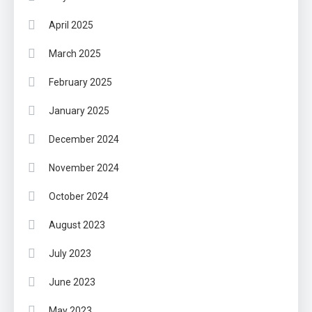
April 2025
March 2025
February 2025
January 2025
December 2024
November 2024
October 2024
August 2023
July 2023
June 2023
May 2023