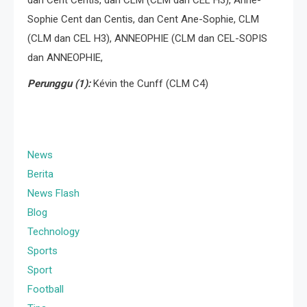
Sophie Cent dan Centis, dan Cent Ane-Sophie, CLM
(CLM dan CEL H3), ANNEOPHIE (CLM dan CEL-SOPIS
dan ANNEOPHIE,
Perunggu (1):
Kévin the Cunff (CLM C4)
News
Berita
News Flash
Blog
Technology
Sports
Sport
Football