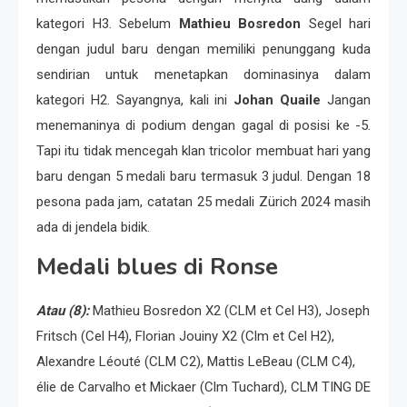
kategori H3. Sebelum
Mathieu Bosredon
Segel hari
dengan judul baru dengan memiliki penunggang kuda
sendirian untuk menetapkan dominasinya dalam
kategori H2. Sayangnya, kali ini
Johan Quaile
Jangan
menemaninya di podium dengan gagal di posisi ke -5.
Tapi itu tidak mencegah klan tricolor membuat hari yang
baru dengan 5 medali baru termasuk 3 judul. Dengan 18
pesona pada jam, catatan 25 medali Zürich 2024 masih
ada di jendela bidik.
Medali blues di Ronse
Atau (8):
Mathieu Bosredon X2 (CLM et Cel H3), Joseph
Fritsch (Cel H4), Florian Jouiny X2 (Clm et Cel H2),
Alexandre Léouté (CLM C2), Mattis LeBeau (CLM C4),
élie de Carvalho et Mickaer (Clm Tuchard), CLM TING DE