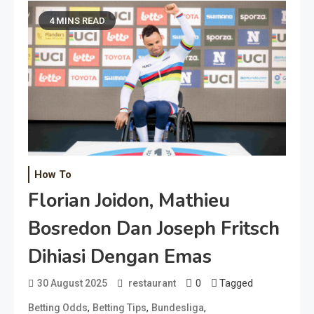
4 MINS READ
How To
Florian Joidon, Mathieu
Bosredon Dan Joseph Fritsch
Dihiasi Dengan Emas
0
Tagged
30 August 2025
restaurant
,
,
,
Betting Odds
Betting Tips
Bundesliga