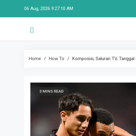
Skip
06 Aug, 2026
9:27:12 AM
to
content
Home
How To
Komposisi, Saluran TV, Tanggal
3 MINS READ