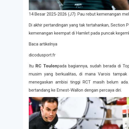
14 Besar 2025-2026 (J7): Pau rebut kemenangan me
Di akhir pertandingan yang tak tertahankan, Sectio
kemenangan keempat di Hamlet pada puncak kegemb
Baca artikelnya
dicodusport.fr
Itu
RC Toulon
pada bagiannya, sudah berada di Top
musim yang berkualitas, di mana Varois tampak 
menegaskan ambisi tinggi RCT masih belum ada. 
bertandang ke Ernest-Wallon dengan percaya diri.