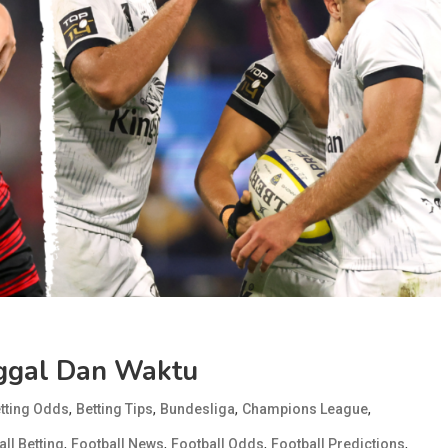
nggal Dan Waktu
,
,
,
,
tting Odds
Betting Tips
Bundesliga
Champions League
,
,
,
,
ll Betting
Football News
Football Odds
Football Predictions