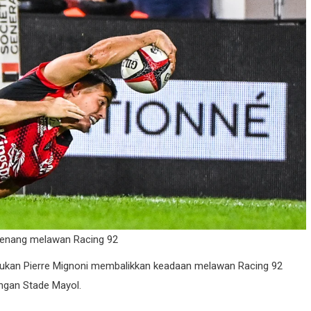
menang melawan Racing 92
asukan Pierre Mignoni membalikkan keadaan melawan Racing 92
ngan Stade Mayol.