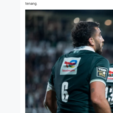
tenang.