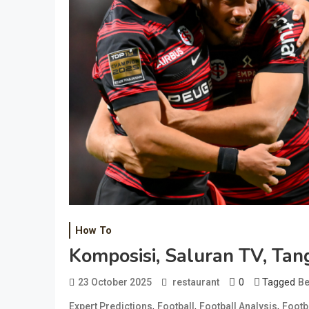
How To
Komposisi, Saluran TV, Ta
0
Tagged
23 October 2025
restaurant
Be
,
,
,
Expert Predictions
Football
Football Analysis
Footba