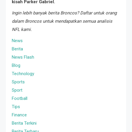
kisah Parker Gabriel.
Ingin lebih banyak berita Broncos? Daftar untuk orang
dalam Broncos untuk mendapatkan semua analisis
NFL kami.
News
Berita
News Flash
Blog
Technology
Sports
Sport
Football
Tips
Finance
Berita Terkini
Berita Terbaru