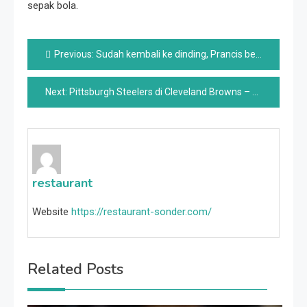
sepak bola.
Post
Previous:
Sudah kembali ke dinding, Prancis bereaksi terhadap Ukraina
navigation
Next:
Pittsburgh Steelers di Cleveland Browns – Maddux Sports
restaurant
Website
https://restaurant-sonder.com/
Related Posts