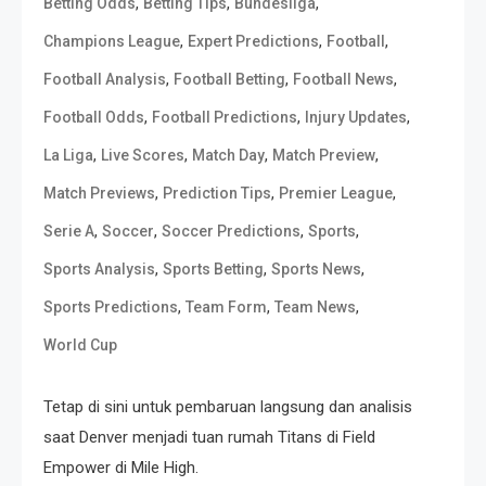
,
,
,
Betting Odds
Betting Tips
Bundesliga
,
,
,
Champions League
Expert Predictions
Football
,
,
,
Football Analysis
Football Betting
Football News
,
,
,
Football Odds
Football Predictions
Injury Updates
,
,
,
,
La Liga
Live Scores
Match Day
Match Preview
,
,
,
Match Previews
Prediction Tips
Premier League
,
,
,
,
Serie A
Soccer
Soccer Predictions
Sports
,
,
,
Sports Analysis
Sports Betting
Sports News
,
,
,
Sports Predictions
Team Form
Team News
World Cup
Tetap di sini untuk pembaruan langsung dan analisis
saat Denver menjadi tuan rumah Titans di Field
Empower di Mile High.