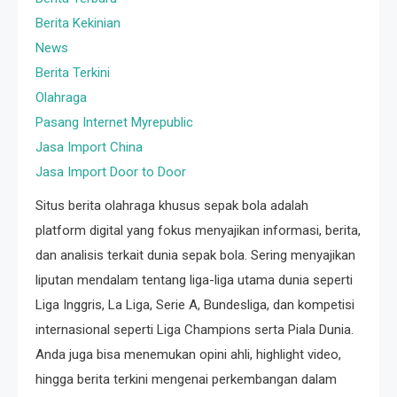
Berita Kekinian
News
Berita Terkini
Olahraga
Pasang Internet Myrepublic
Jasa Import China
Jasa Import Door to Door
Situs berita olahraga khusus sepak bola adalah
platform digital yang fokus menyajikan informasi, berita,
dan analisis terkait dunia sepak bola. Sering menyajikan
liputan mendalam tentang liga-liga utama dunia seperti
Liga Inggris, La Liga, Serie A, Bundesliga, dan kompetisi
internasional seperti Liga Champions serta Piala Dunia.
Anda juga bisa menemukan opini ahli, highlight video,
hingga berita terkini mengenai perkembangan dalam