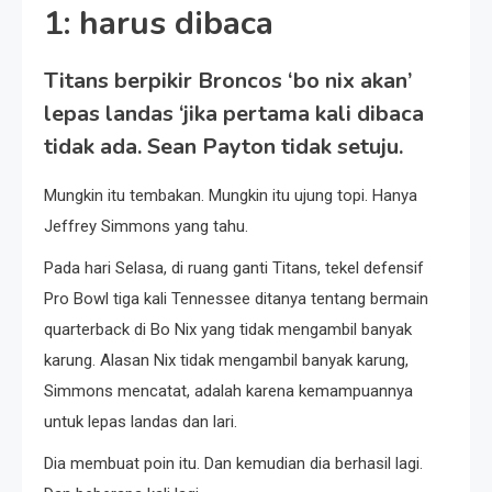
1: harus dibaca
Titans berpikir Broncos ‘bo nix akan’
lepas landas ‘jika pertama kali dibaca
tidak ada. Sean Payton tidak setuju.
Mungkin itu tembakan. Mungkin itu ujung topi. Hanya
Jeffrey Simmons yang tahu.
Pada hari Selasa, di ruang ganti Titans, tekel defensif
Pro Bowl tiga kali Tennessee ditanya tentang bermain
quarterback di Bo Nix yang tidak mengambil banyak
karung. Alasan Nix tidak mengambil banyak karung,
Simmons mencatat, adalah karena kemampuannya
untuk lepas landas dan lari.
Dia membuat poin itu. Dan kemudian dia berhasil lagi.