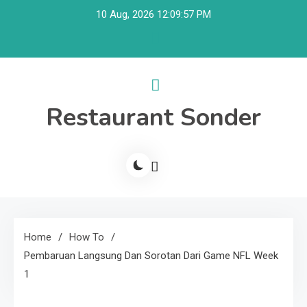
Skip
10 Aug, 2026
12:09:58 PM
to
content
Restaurant Sonder
Home
How To
Pembaruan Langsung Dan Sorotan Dari Game NFL Week
1