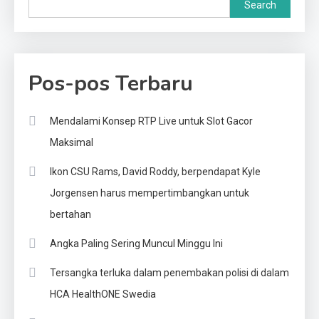
Search
Pos-pos Terbaru
Mendalami Konsep RTP Live untuk Slot Gacor
Maksimal
Ikon CSU Rams, David Roddy, berpendapat Kyle
Jorgensen harus mempertimbangkan untuk
bertahan
Angka Paling Sering Muncul Minggu Ini
Tersangka terluka dalam penembakan polisi di dalam
HCA HealthONE Swedia