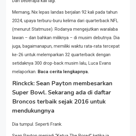
Dan beberapa kali lagi.
Memang, Nix lepas landas berjalan 92 kali pada tahun
2024, upaya terburu-buru kelima dari quarterback NFL
(menurut Statmuse). Rodanya mengejutkan waralaba
lawan – dan bahkan miliknya – di musim debutnya. Dia
juga, bagaimanapun, memiliki waktu rata-rata tercepat
ke-26 untuk melemparkan 32 quarterback dengan
setidaknya 300 drop-back musim lalu, Luca Evans
melaporkan.
Baca cerita lengkapnya.
Rinckck: Sean Payton membesarkan
Super Bowl. Sekarang ada di daftar
Broncos terbaik sejak 2016 untuk
mendukungnya
Dia tumpul. Seperti Frank.
Sean Payton menjadi “Ketua The Bored” ketika ia