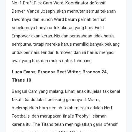
No. 1 Draft Pick Cam Ward. Koordinator defensif
Denver, Vance Joseph, akan memutar semua tekanan
favoritnya dan Bunch Ward belum pernah terlihat
sebelumnya hanya untuk ukuran yang baik. Field
Empower akan keras. Nix dan perusahaan tidak harus
sempurna, tetapi mereka harus memiliki banyak peluang
untuk bermain. Hindari turnover, dan ini harus menjadi
awal yang baik dan mulus untuk tahun ini.
Luca Evans, Broncos Beat Writer: Broncos 24,
Titans 10
Bangsal Cam yang malang. Lihat, anak itu jelas tak kenal
takut. Dia duduk di belakang garisnya di Miami,
melemparkan bom seolah -olah mereka adalah Nerf
Footballs, dan merupakan finalis Trophy Heisman
karena itu. The Titans telah meningkatkan garis ofensif