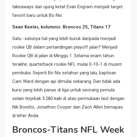
takeaways dan ujung ketat Evan Engram menjadi target
favorit baru untuk Bo Nix.
Sean Keeler, kolumnis: Broncos 25, Titans 17
Satu -satunya hal yang lebih buruk daripada menjadi
rookie QB dalam pertandingan playoff jalan? Menjadi
Rookie QB di jalan di Minggu 1. Selama enam tahun
terakhir, quarterback rookie NFL mulai 0-10-1 di musim
pembuka. Seperti Bo Nix setahun yang lalu, baptisan
Cam Ward dengan api dimulai sekarang. Dan tidak ada
kursi yang lebih panas di liga untuk seorang pemula
selain terjebak 5.280 kaki di atas permukaan laut dengan
Nik Bonitto, Jonathon Cooper dan Zach Allen bernapas
di leher Anda.
Broncos-Titans NFL Week