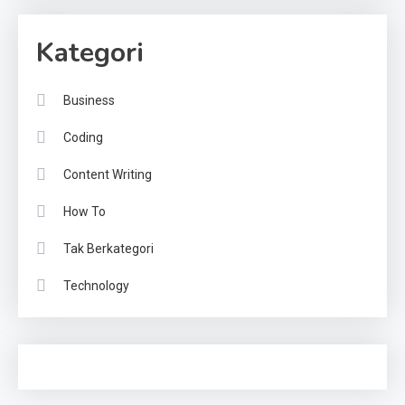
Kategori
Business
Coding
Content Writing
How To
Tak Berkategori
Technology