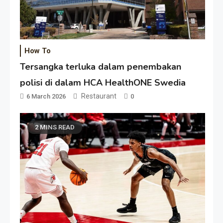
How To
Tersangka terluka dalam penembakan
polisi di dalam HCA HealthONE Swedia
Restaurant
6 March 2026
0
2 MINS READ