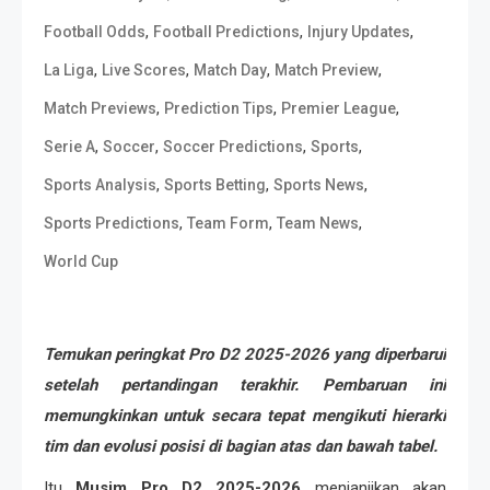
,
,
,
Football Odds
Football Predictions
Injury Updates
,
,
,
,
La Liga
Live Scores
Match Day
Match Preview
,
,
,
Match Previews
Prediction Tips
Premier League
,
,
,
,
Serie A
Soccer
Soccer Predictions
Sports
,
,
,
Sports Analysis
Sports Betting
Sports News
,
,
,
Sports Predictions
Team Form
Team News
World Cup
Temukan peringkat Pro D2 2025-2026 yang diperbarui
setelah pertandingan terakhir. Pembaruan ini
memungkinkan untuk secara tepat mengikuti hierarki
tim dan evolusi posisi di bagian atas dan bawah tabel.
Itu
Musim Pro D2 2025-2026
menjanjikan akan