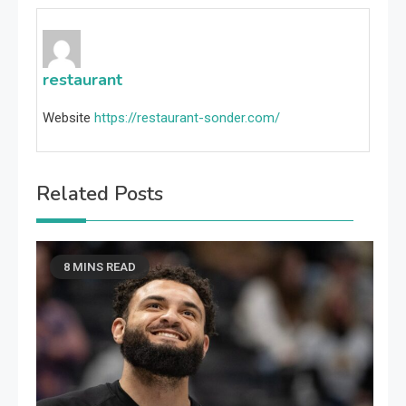
restaurant
Website
https://restaurant-sonder.com/
Related Posts
8 MINS READ