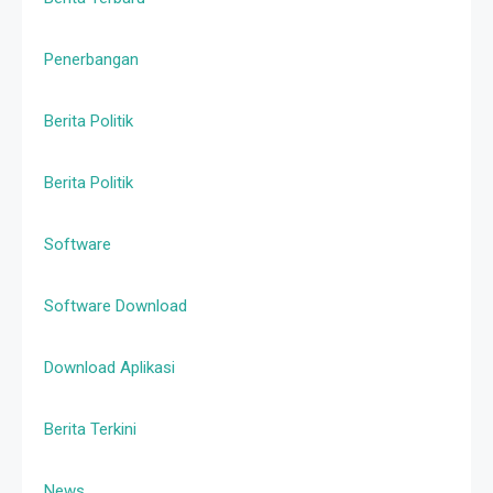
Penerbangan
Berita Politik
Berita Politik
Software
Software Download
Download Aplikasi
Berita Terkini
News