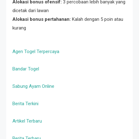
Alokasi bonus ofensif:
3 percobaan lebih banyak yang
dicetak dari lawan
Alokasi bonus pertahanan:
Kalah dengan 5 poin atau
kurang
Agen Togel Terpercaya
Bandar Togel
Sabung Ayam Online
Berita Terkini
Artikel Terbaru
Berita Terbaru