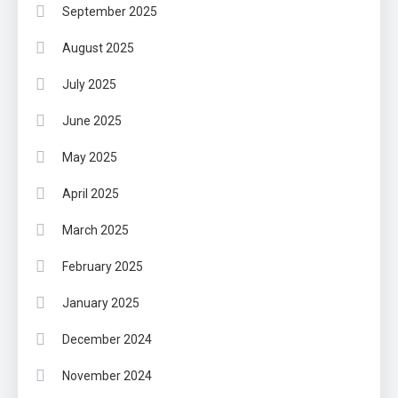
September 2025
August 2025
July 2025
June 2025
May 2025
April 2025
March 2025
February 2025
January 2025
December 2024
November 2024