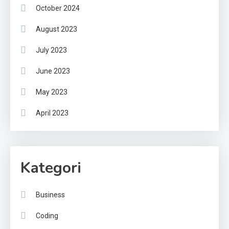
October 2024
August 2023
July 2023
June 2023
May 2023
April 2023
Kategori
Business
Coding