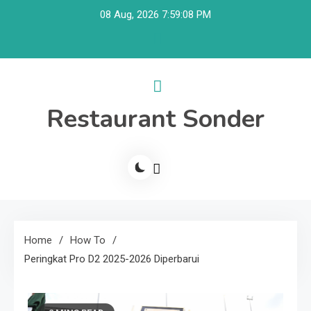
Skip
08 Aug, 2026
7:59:08 PM
to
content
Restaurant Sonder
Home
How To
Peringkat Pro D2 2025-2026 Diperbarui