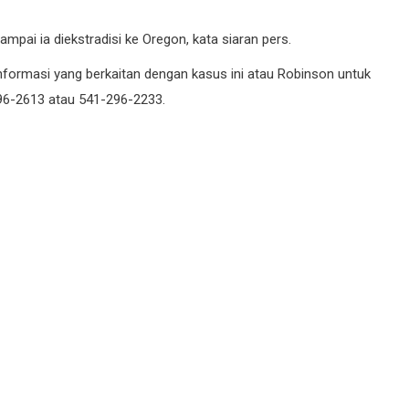
mpai ia diekstradisi ke Oregon, kata siaran pers.
nformasi yang berkaitan dengan kasus ini atau Robinson untuk
96-2613 atau 541-296-2233.