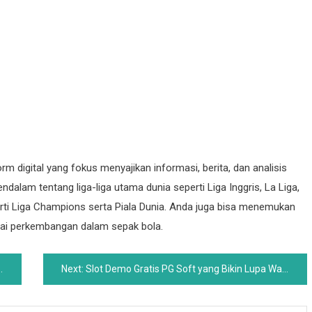
rm digital yang fokus menyajikan informasi, berita, dan analisis
ndalam tentang liga-liga utama dunia seperti Liga Inggris, La Liga,
perti Liga Champions serta Piala Dunia. Anda juga bisa menemukan
ngenai perkembangan dalam sepak bola.
Next:
Slot Demo Gratis PG Soft yang Bikin Lupa Waktu