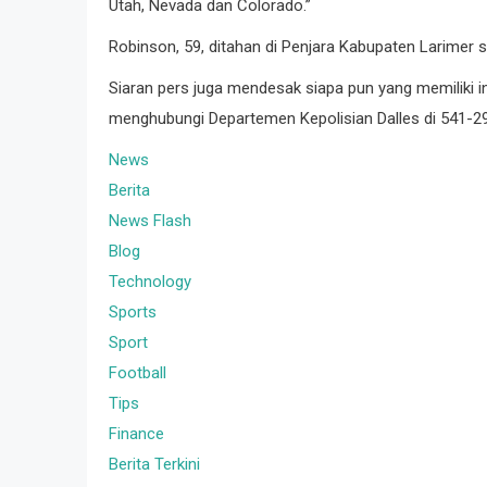
Utah, Nevada dan Colorado.”
Robinson, 59, ditahan di Penjara Kabupaten Larimer sa
Siaran pers juga mendesak siapa pun yang memiliki i
menghubungi Departemen Kepolisian Dalles di 541-2
News
Berita
News Flash
Blog
Technology
Sports
Sport
Football
Tips
Finance
Berita Terkini