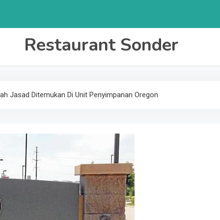
Restaurant Sonder
elah Jasad Ditemukan Di Unit Penyimpanan Oregon