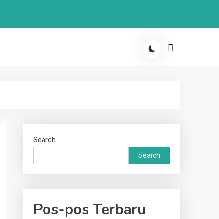
Search
Search
Pos-pos Terbaru