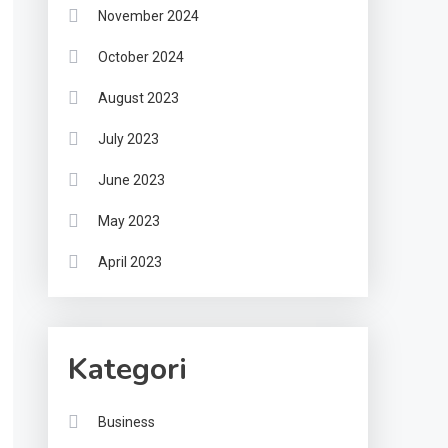
November 2024
October 2024
August 2023
July 2023
June 2023
May 2023
April 2023
Kategori
Business