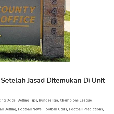
 Setelah Jasad Ditemukan Di Unit
,
,
,
,
ting Odds
Betting Tips
Bundesliga
Champions League
,
,
,
,
ll Betting
Football News
Football Odds
Football Predictions