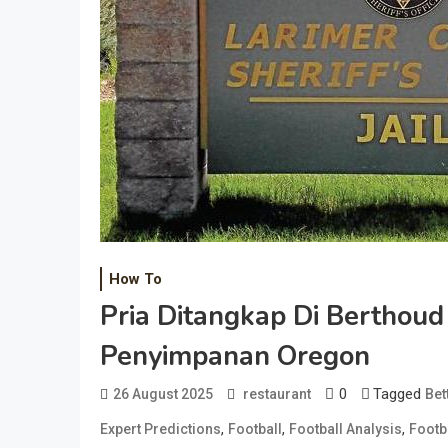
How To
Pria Ditangkap Di Berthoud
Penyimpanan Oregon
0
Tagged
26 August 2025
restaurant
Bet
,
,
,
Expert Predictions
Football
Football Analysis
Footba