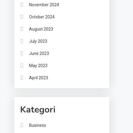
November 2024
October 2024
August 2023
July 2023
June 2023
May 2023
April 2023
Kategori
Business