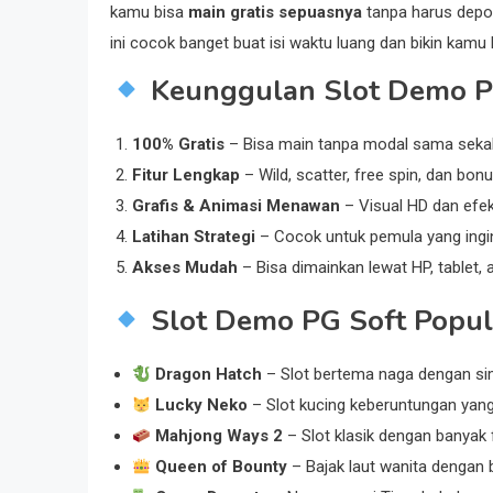
kamu bisa
main gratis sepuasnya
tanpa harus depos
ini cocok banget buat isi waktu luang dan bikin kam
Keunggulan Slot Demo P
100% Gratis
– Bisa main tanpa modal sama sekal
Fitur Lengkap
– Wild, scatter, free spin, dan bon
Grafis & Animasi Menawan
– Visual HD dan efek 
Latihan Strategi
– Cocok untuk pemula yang ingin 
Akses Mudah
– Bisa dimainkan lewat HP, tablet, 
Slot Demo PG Soft Popul
Dragon Hatch
– Slot bertema naga dengan simb
Lucky Neko
– Slot kucing keberuntungan yang
Mahjong Ways 2
– Slot klasik dengan banyak f
Queen of Bounty
– Bajak laut wanita dengan b