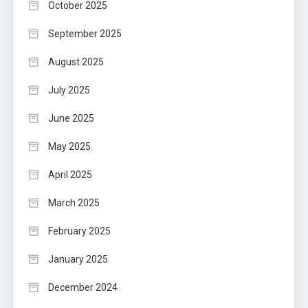
October 2025
September 2025
August 2025
July 2025
June 2025
May 2025
April 2025
March 2025
February 2025
January 2025
December 2024