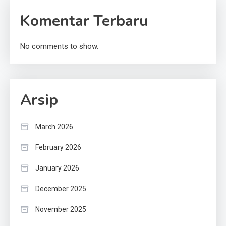
Komentar Terbaru
No comments to show.
Arsip
March 2026
February 2026
January 2026
December 2025
November 2025