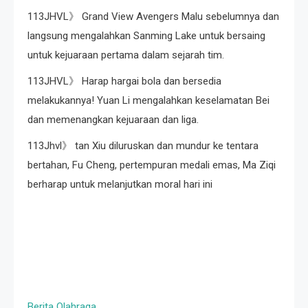
113JHVL》 Grand View Avengers Malu sebelumnya dan
langsung mengalahkan Sanming Lake untuk bersaing
untuk kejuaraan pertama dalam sejarah tim.
113JHVL》 Harap hargai bola dan bersedia
melakukannya! Yuan Li mengalahkan keselamatan Bei
dan memenangkan kejuaraan dan liga.
113Jhvl》 tan Xiu diluruskan dan mundur ke tentara
bertahan, Fu Cheng, pertempuran medali emas, Ma Ziqi
berharap untuk melanjutkan moral hari ini
Berita Olahraga