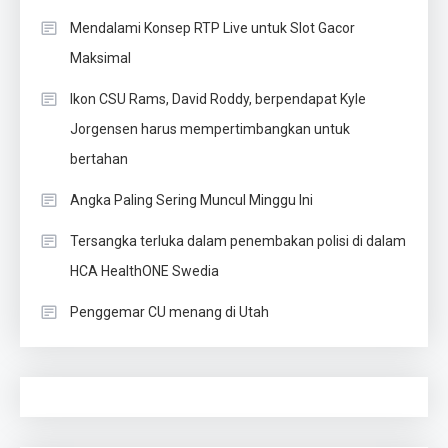
Mendalami Konsep RTP Live untuk Slot Gacor
Maksimal
Ikon CSU Rams, David Roddy, berpendapat Kyle
Jorgensen harus mempertimbangkan untuk
bertahan
Angka Paling Sering Muncul Minggu Ini
Tersangka terluka dalam penembakan polisi di dalam
HCA HealthONE Swedia
Penggemar CU menang di Utah