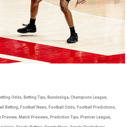
,
,
,
,
etting Odds
Betting Tips
Bundesliga
Champions League
,
,
,
,
ll Betting
Football News
Football Odds
Football Predictions
,
,
,
,
h Preview
Match Previews
Prediction Tips
Premier League
,
,
,
,
Analysis
Sports Betting
Sports News
Sports Predictions