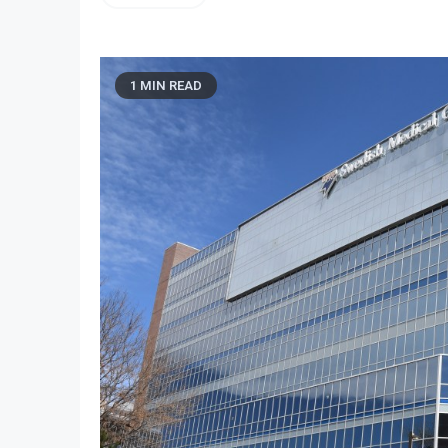
1 MIN READ