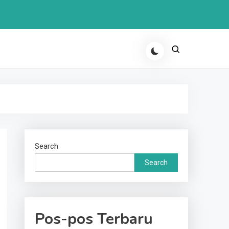
Search
Search
Pos-pos Terbaru