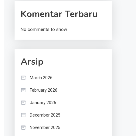
Komentar Terbaru
No comments to show.
Arsip
March 2026
February 2026
January 2026
December 2025
November 2025