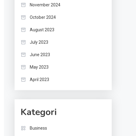
November 2024
October 2024
August 2023
July 2023
June 2023
May 2023
April 2023
Kategori
Business