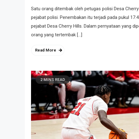
Satu orang ditembak oleh petugas polisi Desa Cherr
pejabat polisi. Penembakan itu terjadi pada pukul 17
pejabat Desa Cherry Hills. Dalam pernyataan yang d
orang yang tertembak […]
Read More
2 MINS READ