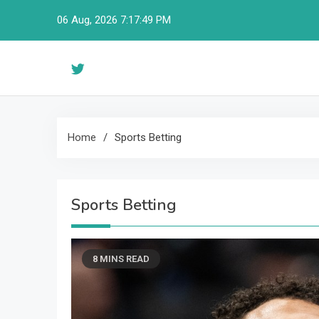
Skip
06 Aug, 2026
7:17:50 PM
to
content
Home
Sports Betting
Sports Betting
8 MINS READ