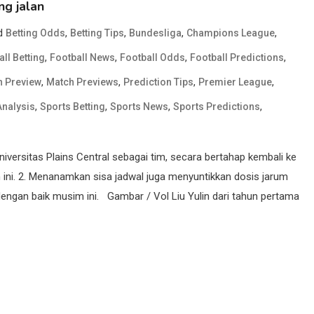
ng jalan
d
,
,
,
,
Betting Odds
Betting Tips
Bundesliga
Champions League
,
,
,
,
ll Betting
Football News
Football Odds
Football Predictions
,
,
,
,
h Preview
Match Previews
Prediction Tips
Premier League
,
,
,
,
Analysis
Sports Betting
Sports News
Sports Predictions
iversitas Plains Central sebagai tim, secara bertahap kembali ke
ini. 2. Menanamkan sisa jadwal juga menyuntikkan dosis jarum
dengan baik musim ini. Gambar / Vol Liu Yulin dari tahun pertama