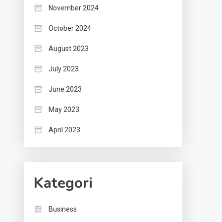
November 2024
October 2024
August 2023
July 2023
June 2023
May 2023
April 2023
Kategori
Business