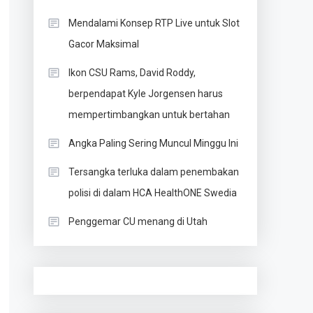
Mendalami Konsep RTP Live untuk Slot
Gacor Maksimal
Ikon CSU Rams, David Roddy,
berpendapat Kyle Jorgensen harus
mempertimbangkan untuk bertahan
Angka Paling Sering Muncul Minggu Ini
Tersangka terluka dalam penembakan
polisi di dalam HCA HealthONE Swedia
Penggemar CU menang di Utah