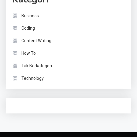
Business
Coding
Content Writing
How To
Tak Berkategori
Technology