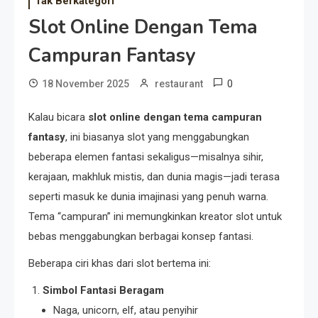
Tak Berkategori
Slot Online Dengan Tema
Campuran Fantasy
0
18 November 2025
restaurant
Kalau bicara
slot online dengan tema campuran
fantasy
, ini biasanya slot yang menggabungkan
beberapa elemen fantasi sekaligus—misalnya sihir,
kerajaan, makhluk mistis, dan dunia magis—jadi terasa
seperti masuk ke dunia imajinasi yang penuh warna.
Tema “campuran” ini memungkinkan kreator slot untuk
bebas menggabungkan berbagai konsep fantasi.
Beberapa ciri khas dari slot bertema ini:
Simbol Fantasi Beragam
Naga, unicorn, elf, atau penyihir