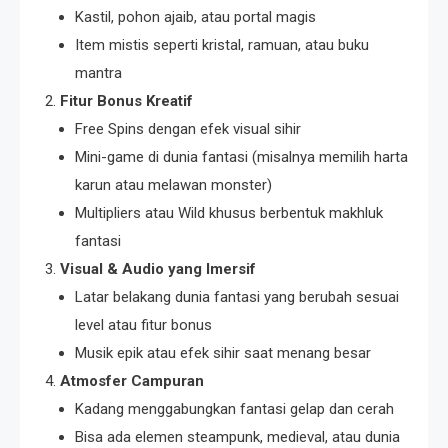
Kastil, pohon ajaib, atau portal magis
Item mistis seperti kristal, ramuan, atau buku
mantra
Fitur Bonus Kreatif
Free Spins dengan efek visual sihir
Mini-game di dunia fantasi (misalnya memilih harta
karun atau melawan monster)
Multipliers atau Wild khusus berbentuk makhluk
fantasi
Visual & Audio yang Imersif
Latar belakang dunia fantasi yang berubah sesuai
level atau fitur bonus
Musik epik atau efek sihir saat menang besar
Atmosfer Campuran
Kadang menggabungkan fantasi gelap dan cerah
Bisa ada elemen steampunk, medieval, atau dunia