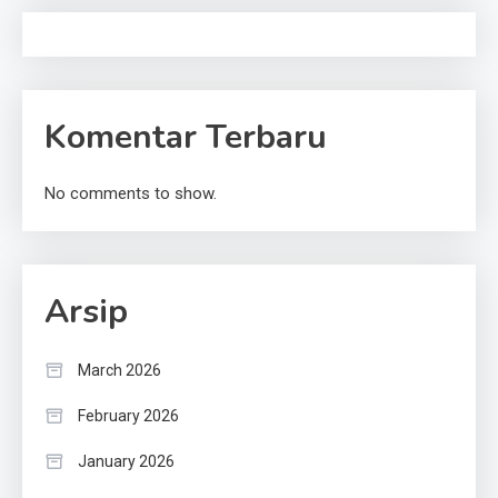
Komentar Terbaru
No comments to show.
Arsip
March 2026
February 2026
January 2026