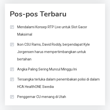
Pos-pos Terbaru
Mendalami Konsep RTP Live untuk Slot Gacor
Maksimal
Ikon CSU Rams, David Roddy, berpendapat Kyle
Jorgensen harus mempertimbangkan untuk
bertahan
Angka Paling Sering Muncul Minggu Ini
Tersangka terluka dalam penembakan polisi di dalam
HCA HealthONE Swedia
Penggemar CU menang di Utah