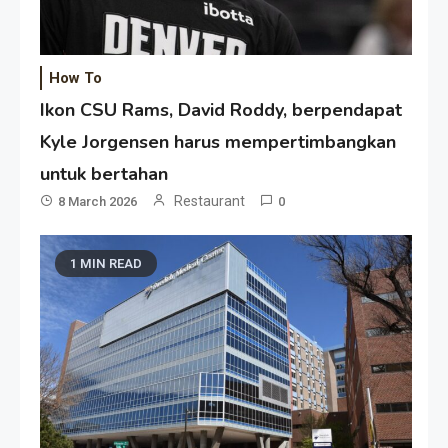
How To
Ikon CSU Rams, David Roddy, berpendapat
Kyle Jorgensen harus mempertimbangkan
untuk bertahan
Restaurant
8 March 2026
0
1 MIN READ