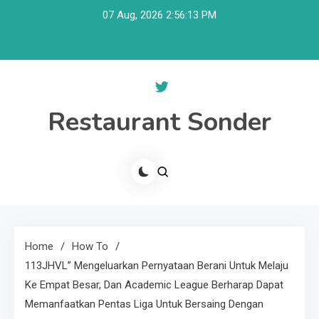
Skip
07 Aug, 2026
2:56:14 PM
to
content
Restaurant Sonder
Home
How To
113JHVL” Mengeluarkan Pernyataan Berani Untuk Melaju
Ke Empat Besar, Dan Academic League Berharap Dapat
Memanfaatkan Pentas Liga Untuk Bersaing Dengan