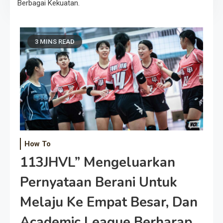
Berbagai Kekuatan.
3 MINS READ
How To
113JHVL” Mengeluarkan
Pernyataan Berani Untuk
Melaju Ke Empat Besar, Dan
Academic League Berharap