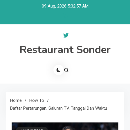
Skip
09 Aug, 2026
5:32:58 AM
to
content
Restaurant Sonder
Home
How To
Daftar Pertarungan, Saluran TV, Tanggal Dan Waktu