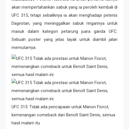
akan mempertahankan sabuk yang ia peroleh kembali di
UFC 315, tetapi sebaliknya ia akan menghadapi petenis
Dagestan, yang meninggalkan sabuk ringannya untuk
masuk dalam kategori petarung juara ganda UFC.
Sebuah poster yang jelas layak untuk diambil jalan
memutarnya.
UFC 315: Tidak ada pencapaian untuk Manon Fiorot,
kemenangan comeback dari Benoît Saint Denis, semua
hasil malam itu