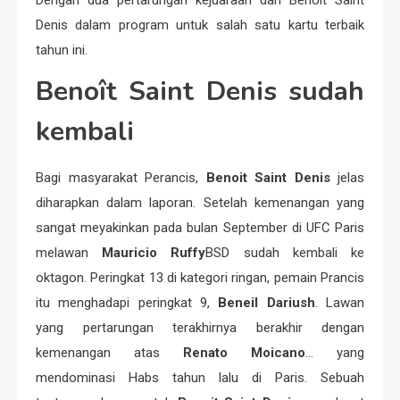
Denis dalam program untuk salah satu kartu terbaik
tahun ini.
Benoît Saint Denis sudah
kembali
Bagi masyarakat Perancis,
Benoit Saint Denis
jelas
diharapkan dalam laporan. Setelah kemenangan yang
sangat meyakinkan pada bulan September di UFC Paris
melawan
Mauricio Ruffy
BSD sudah kembali ke
oktagon. Peringkat 13 di kategori ringan, pemain Prancis
itu menghadapi peringkat 9,
Beneil Dariush
. Lawan
yang pertarungan terakhirnya berakhir dengan
kemenangan atas
Renato Moicano
… yang
mendominasi Habs tahun lalu di Paris. Sebuah