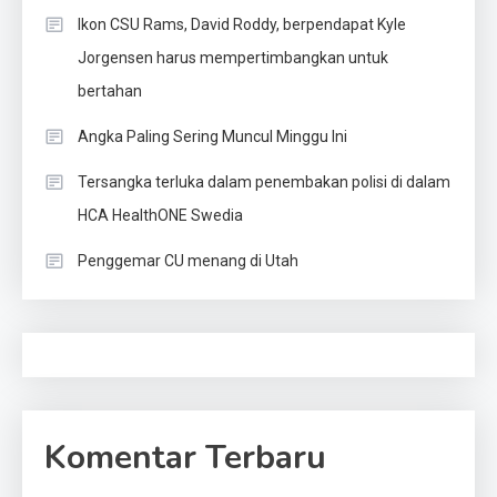
Ikon CSU Rams, David Roddy, berpendapat Kyle
Jorgensen harus mempertimbangkan untuk
bertahan
Angka Paling Sering Muncul Minggu Ini
Tersangka terluka dalam penembakan polisi di dalam
HCA HealthONE Swedia
Penggemar CU menang di Utah
Komentar Terbaru