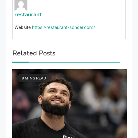
restaurant
Website
https://restaurant-sonder.com/
Related Posts
8 MINS READ