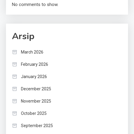
No comments to show.
Arsip
March 2026
February 2026
January 2026
December 2025
November 2025
October 2025
September 2025