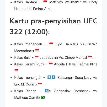
Kelas Bantam –
Malcolm Wellmaker vs. Cody
Haddon Uni Emirat Arab
Kartu pra-penyisihan UFC
322 (12:00):
Kelas menengah –
Kyle Daukaus vs. Gerald
Meerschaert
Kelas Bulu –
pat sabatini Vs. Chepe Marical
…
Kelas Jerami Putri –
Angela Hill vs. Fatima Kline
Kelas menengah –
Baisangur Susurkaev vs.
Eric McConico
Kelas Ringan –
л Viacheslav Borshchev vs.
Matheus Camilo