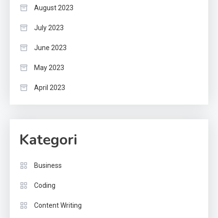
August 2023
July 2023
June 2023
May 2023
April 2023
Kategori
Business
Coding
Content Writing