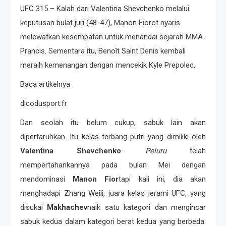
UFC 315 – Kalah dari Valentina Shevchenko melalui
keputusan bulat juri (48-47), Manon Fiorot nyaris
melewatkan kesempatan untuk menandai sejarah MMA
Prancis. Sementara itu, Benoît Saint Denis kembali
meraih kemenangan dengan mencekik Kyle Prepolec.
Baca artikelnya
dicodusport.fr
Dan seolah itu belum cukup, sabuk lain akan
dipertaruhkan. Itu kelas terbang putri yang dimiliki oleh
Valentina Shevchenko
.
Peluru
telah
mempertahankannya pada bulan Mei dengan
mendominasi
Manon Fior
tapi kali ini, dia akan
menghadapi Zhang Weili, juara kelas jerami UFC, yang
disukai
Makhachev
naik satu kategori dan mengincar
sabuk kedua dalam kategori berat kedua yang berbeda.