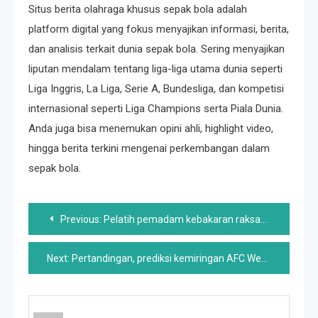
Situs berita olahraga khusus sepak bola adalah
platform digital yang fokus menyajikan informasi, berita,
dan analisis terkait dunia sepak bola. Sering menyajikan
liputan mendalam tentang liga-liga utama dunia seperti
Liga Inggris, La Liga, Serie A, Bundesliga, dan kompetisi
internasional seperti Liga Champions serta Piala Dunia.
Anda juga bisa menemukan opini ahli, highlight video,
hingga berita terkini mengenai perkembangan dalam
sepak bola.
Post
Previous:
Pelatih pemadam kebakaran raksasa Brian Daboll, kata sumber AP
navigation
Next:
Pertandingan, prediksi kemiringan AFC West