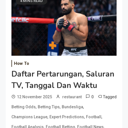
4 MINS READ
How To
Daftar Pertarungan, Saluran
TV, Tanggal Dan Waktu
0
Tagged
12 November 2025
restaurant
,
,
,
Betting Odds
Betting Tips
Bundesliga
,
,
,
Champions League
Expert Predictions
Football
,
,
,
Football Analysis
Football Betting
Football News