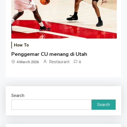
How To
Penggemar CU menang di Utah
Restaurant
4 March 2026
0
Search
Search