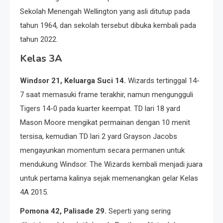
Sekolah Menengah Wellington yang asli ditutup pada
tahun 1964, dan sekolah tersebut dibuka kembali pada
tahun 2022.
Kelas 3A
Windsor 21, Keluarga Suci 14.
Wizards tertinggal 14-
7 saat memasuki frame terakhir, namun mengungguli
Tigers 14-0 pada kuarter keempat. TD lari 18 yard
Mason Moore mengikat permainan dengan 10 menit
tersisa, kemudian TD lari 2 yard Grayson Jacobs
mengayunkan momentum secara permanen untuk
mendukung Windsor. The Wizards kembali menjadi juara
untuk pertama kalinya sejak memenangkan gelar Kelas
4A 2015.
Pomona 42, Palisade 29.
Seperti yang sering