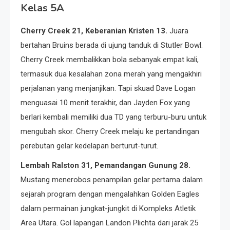
Kelas 5A
Cherry Creek 21, Keberanian Kristen 13.
Juara
bertahan Bruins berada di ujung tanduk di Stutler Bowl.
Cherry Creek membalikkan bola sebanyak empat kali,
termasuk dua kesalahan zona merah yang mengakhiri
perjalanan yang menjanjikan. Tapi skuad Dave Logan
menguasai 10 menit terakhir, dan Jayden Fox yang
berlari kembali memiliki dua TD yang terburu-buru untuk
mengubah skor. Cherry Creek melaju ke pertandingan
perebutan gelar kedelapan berturut-turut.
Lembah Ralston 31, Pemandangan Gunung 28.
Mustang menerobos penampilan gelar pertama dalam
sejarah program dengan mengalahkan Golden Eagles
dalam permainan jungkat-jungkit di Kompleks Atletik
Area Utara. Gol lapangan Landon Plichta dari jarak 25