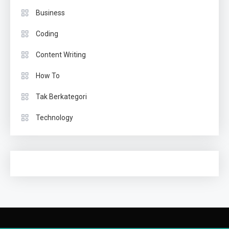
Business
Coding
Content Writing
How To
Tak Berkategori
Technology