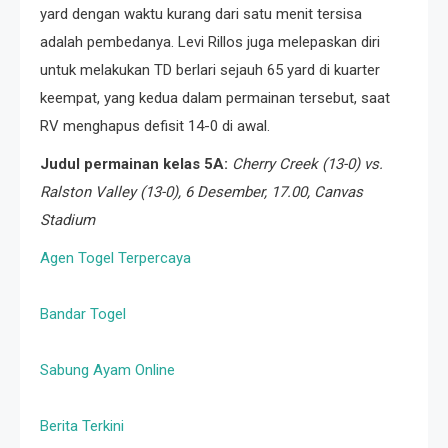
yard dengan waktu kurang dari satu menit tersisa
adalah pembedanya. Levi Rillos juga melepaskan diri
untuk melakukan TD berlari sejauh 65 yard di kuarter
keempat, yang kedua dalam permainan tersebut, saat
RV menghapus defisit 14-0 di awal.
Judul permainan kelas 5A:
Cherry Creek (13-0) vs.
Ralston Valley (13-0), 6 Desember, 17.00, Canvas
Stadium
Agen Togel Terpercaya
Bandar Togel
Sabung Ayam Online
Berita Terkini