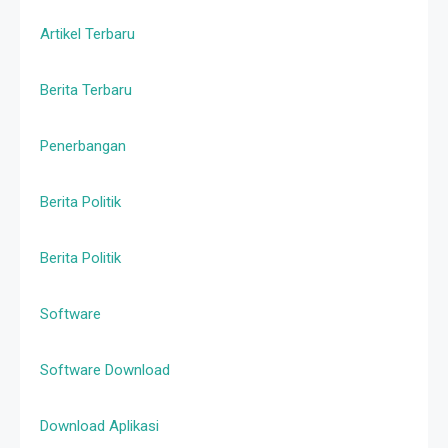
Artikel Terbaru
Berita Terbaru
Penerbangan
Berita Politik
Berita Politik
Software
Software Download
Download Aplikasi