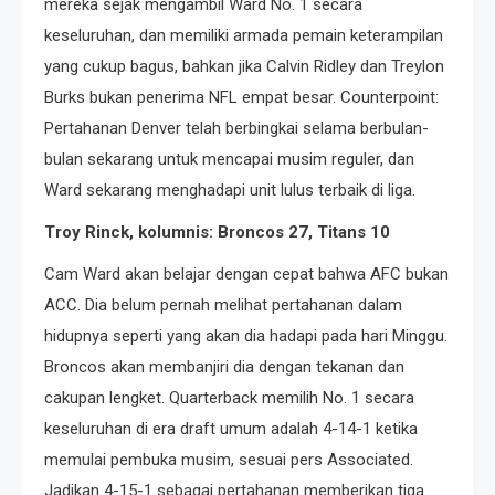
mereka sejak mengambil Ward No. 1 secara
keseluruhan, dan memiliki armada pemain keterampilan
yang cukup bagus, bahkan jika Calvin Ridley dan Treylon
Burks bukan penerima NFL empat besar. Counterpoint:
Pertahanan Denver telah berbingkai selama berbulan-
bulan sekarang untuk mencapai musim reguler, dan
Ward sekarang menghadapi unit lulus terbaik di liga.
Troy Rinck, kolumnis: Broncos 27, Titans 10
Cam Ward akan belajar dengan cepat bahwa AFC bukan
ACC. Dia belum pernah melihat pertahanan dalam
hidupnya seperti yang akan dia hadapi pada hari Minggu.
Broncos akan membanjiri dia dengan tekanan dan
cakupan lengket. Quarterback memilih No. 1 secara
keseluruhan di era draft umum adalah 4-14-1 ketika
memulai pembuka musim, sesuai pers Associated.
Jadikan 4-15-1 sebagai pertahanan memberikan tiga