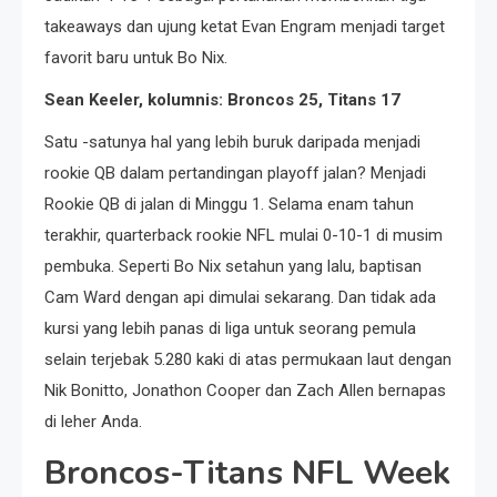
takeaways dan ujung ketat Evan Engram menjadi target
favorit baru untuk Bo Nix.
Sean Keeler, kolumnis: Broncos 25, Titans 17
Satu -satunya hal yang lebih buruk daripada menjadi
rookie QB dalam pertandingan playoff jalan? Menjadi
Rookie QB di jalan di Minggu 1. Selama enam tahun
terakhir, quarterback rookie NFL mulai 0-10-1 di musim
pembuka. Seperti Bo Nix setahun yang lalu, baptisan
Cam Ward dengan api dimulai sekarang. Dan tidak ada
kursi yang lebih panas di liga untuk seorang pemula
selain terjebak 5.280 kaki di atas permukaan laut dengan
Nik Bonitto, Jonathon Cooper dan Zach Allen bernapas
di leher Anda.
Broncos-Titans NFL Week