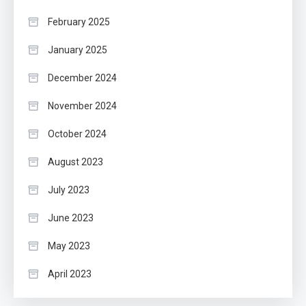
February 2025
January 2025
December 2024
November 2024
October 2024
August 2023
July 2023
June 2023
May 2023
April 2023