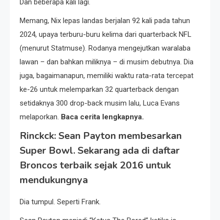
Dan beberapa kali lagi.
Memang, Nix lepas landas berjalan 92 kali pada tahun
2024, upaya terburu-buru kelima dari quarterback NFL
(menurut Statmuse). Rodanya mengejutkan waralaba
lawan – dan bahkan miliknya – di musim debutnya. Dia
juga, bagaimanapun, memiliki waktu rata-rata tercepat
ke-26 untuk melemparkan 32 quarterback dengan
setidaknya 300 drop-back musim lalu, Luca Evans
melaporkan.
Baca cerita lengkapnya.
Rinckck: Sean Payton membesarkan
Super Bowl. Sekarang ada di daftar
Broncos terbaik sejak 2016 untuk
mendukungnya
Dia tumpul. Seperti Frank.