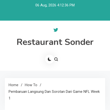
Skip
06 Aug, 2026
4:12:37 PM
to
content
Restaurant Sonder
Home
How To
Pembaruan Langsung Dan Sorotan Dari Game NFL Week
1