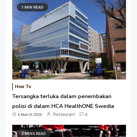
1 MIN READ
How To
Tersangka terluka dalam penembakan
polisi di dalam HCA HealthONE Swedia
Restaurant
6 March 2026
0
2 MINS READ