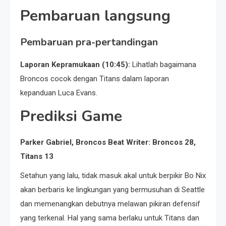
Pembaruan langsung
Pembaruan pra-pertandingan
Laporan Kepramukaan (10:45):
Lihatlah bagaimana
Broncos cocok dengan Titans dalam laporan
kepanduan Luca Evans.
Prediksi Game
Parker Gabriel, Broncos Beat Writer: Broncos 28,
Titans 13
Setahun yang lalu, tidak masuk akal untuk berpikir Bo Nix
akan berbaris ke lingkungan yang bermusuhan di Seattle
dan memenangkan debutnya melawan pikiran defensif
yang terkenal. Hal yang sama berlaku untuk Titans dan