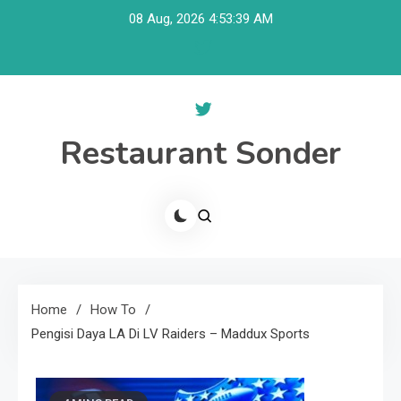
Skip
08 Aug, 2026
4:53:40 AM
to
content
Restaurant Sonder
Home
How To
Pengisi Daya LA Di LV Raiders – Maddux Sports