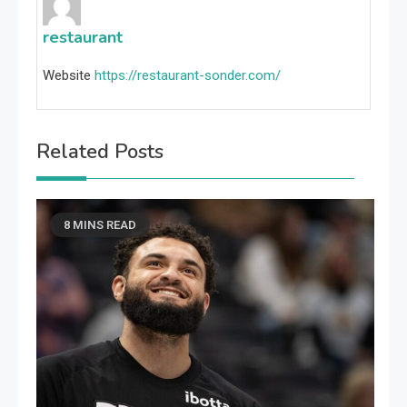
restaurant
Website
https://restaurant-sonder.com/
Related Posts
8 MINS READ