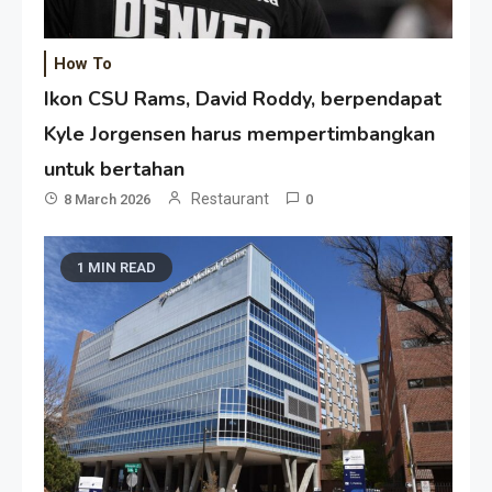
How To
Ikon CSU Rams, David Roddy, berpendapat
Kyle Jorgensen harus mempertimbangkan
untuk bertahan
Restaurant
8 March 2026
0
1 MIN READ