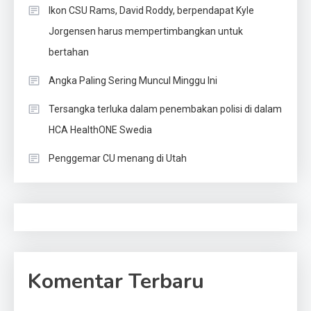
Ikon CSU Rams, David Roddy, berpendapat Kyle
Jorgensen harus mempertimbangkan untuk
bertahan
Angka Paling Sering Muncul Minggu Ini
Tersangka terluka dalam penembakan polisi di dalam
HCA HealthONE Swedia
Penggemar CU menang di Utah
Komentar Terbaru