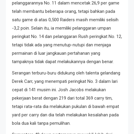
pelanggarannya No. 11 dalam mencetak 26,9 per game
telah membantu beberapa orang, tetapi bahkan pada
satu game di atas 0,500 Raiders masih memiliki selisih
-3,2 poin. Selain itu, ia memiliki pelanggaran umpan
peringkat No. 14 dan pelanggaran Rush peringkat No. 12,
tetapi tidak ada yang menutup-nutupi dan menjaga
permainan di luar jangkauan pertahanan yang
tampaknya tidak dapat melakukannya dengan benar.
Serangan terburu-buru didukung oleh talenta gelandang
Derek Carr, yang menempati peringkat No. 3 dalam lari
cepat di 141 musim ini. Josh Jacobs melakukan
pekerjaan berat dengan 219 dari total 369 carry tim,
tetapi rata-rata dia melakukan pukulan di bawah empat
yard per carry dan dia telah melakukan kesalahan pada
bola dua kali tanpa pemulihan.