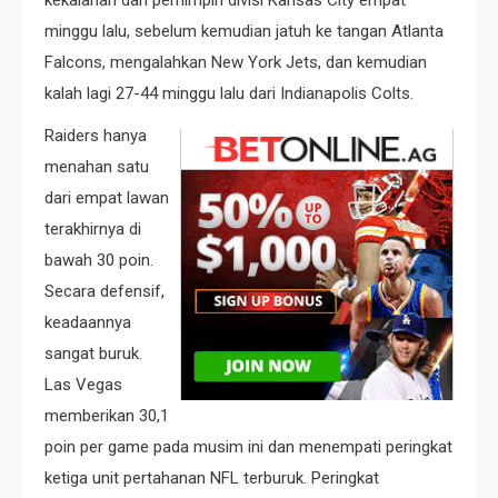
minggu lalu, sebelum kemudian jatuh ke tangan Atlanta
Falcons, mengalahkan New York Jets, dan kemudian
kalah lagi 27-44 minggu lalu dari Indianapolis Colts.
Raiders hanya
menahan satu
dari empat lawan
terakhirnya di
bawah 30 poin.
Secara defensif,
keadaannya
sangat buruk.
Las Vegas
memberikan 30,1
poin per game pada musim ini dan menempati peringkat
ketiga unit pertahanan NFL terburuk. Peringkat