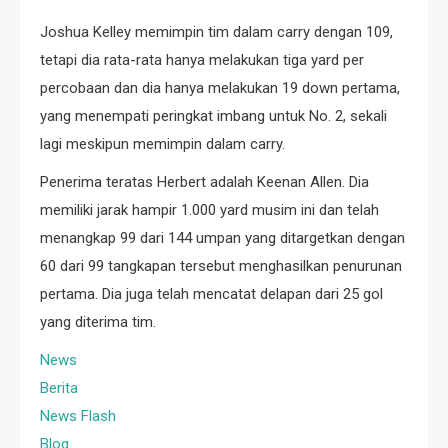
Joshua Kelley memimpin tim dalam carry dengan 109,
tetapi dia rata-rata hanya melakukan tiga yard per
percobaan dan dia hanya melakukan 19 down pertama,
yang menempati peringkat imbang untuk No. 2, sekali
lagi meskipun memimpin dalam carry.
Penerima teratas Herbert adalah Keenan Allen. Dia
memiliki jarak hampir 1.000 yard musim ini dan telah
menangkap 99 dari 144 umpan yang ditargetkan dengan
60 dari 99 tangkapan tersebut menghasilkan penurunan
pertama. Dia juga telah mencatat delapan dari 25 gol
yang diterima tim.
News
Berita
News Flash
Blog