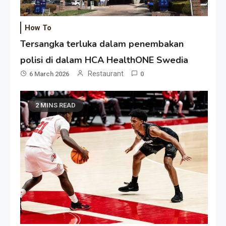
How To
Tersangka terluka dalam penembakan
polisi di dalam HCA HealthONE Swedia
Restaurant
6 March 2026
0
2 MINS READ