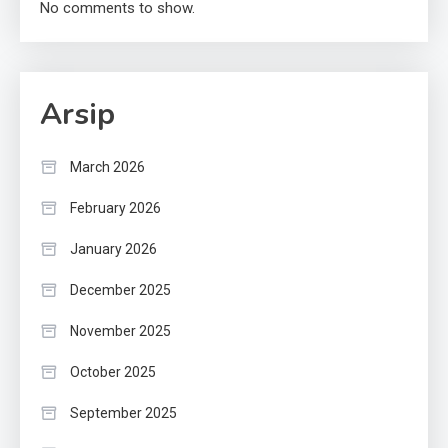
No comments to show.
Arsip
March 2026
February 2026
January 2026
December 2025
November 2025
October 2025
September 2025