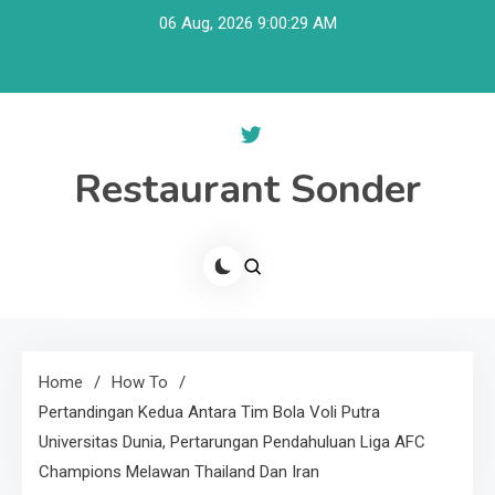
Skip
06 Aug, 2026
9:00:29 AM
to
content
Restaurant Sonder
Home
How To
Pertandingan Kedua Antara Tim Bola Voli Putra
Universitas Dunia, Pertarungan Pendahuluan Liga AFC
Champions Melawan Thailand Dan Iran