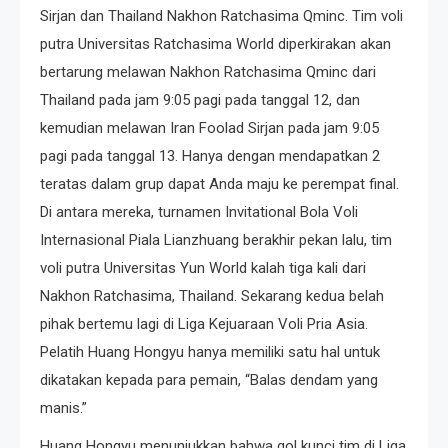
Sirjan dan Thailand Nakhon Ratchasima Qminc. Tim voli
putra Universitas Ratchasima World diperkirakan akan
bertarung melawan Nakhon Ratchasima Qminc dari
Thailand pada jam 9:05 pagi pada tanggal 12, dan
kemudian melawan Iran Foolad Sirjan pada jam 9:05
pagi pada tanggal 13. Hanya dengan mendapatkan 2
teratas dalam grup dapat Anda maju ke perempat final.
Di antara mereka, turnamen Invitational Bola Voli
Internasional Piala Lianzhuang berakhir pekan lalu, tim
voli putra Universitas Yun World kalah tiga kali dari
Nakhon Ratchasima, Thailand. Sekarang kedua belah
pihak bertemu lagi di Liga Kejuaraan Voli Pria Asia.
Pelatih Huang Hongyu hanya memiliki satu hal untuk
dikatakan kepada para pemain, “Balas dendam yang
manis.”
Huang Hongyu menunjukkan bahwa gol kunci tim di Liga