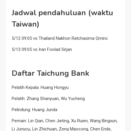
Jadwal pendahuluan (waktu
Taiwan)
5/12 09:05 vs Thailand Nakhon Ratchasima Qminc
5/13 09:05 vs Iran Foolad Sirjan
Daftar Taichung Bank
Pelatih Kepala: Huang Hongyu
Pelatih: Zhang Shanyuan, Wu Yucheng
Pelindung: Huang Junda
Pemain: Lin Qian, Chen Jieting, Xu Ruien, Wang Bingxun,
Li Junyou, Lin Zhichuan, Zeng Maocong, Chen Ende,