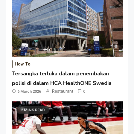
How To
Tersangka terluka dalam penembakan
polisi di dalam HCA HealthONE Swedia
Restaurant
6 March 2026
0
2 MINS READ