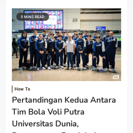
5 MINS READ
How To
Pertandingan Kedua Antara
Tim Bola Voli Putra
Universitas Dunia,