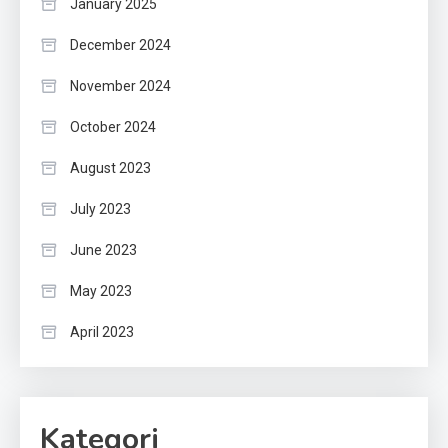
January 2025
December 2024
November 2024
October 2024
August 2023
July 2023
June 2023
May 2023
April 2023
Kategori