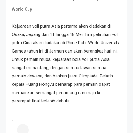
World Cup
Kejuaraan voli putra Asia pertama akan diadakan di
Osaka, Jepang dari 11 hingga 18 Mei. Tim pelatihan voli
putra Cina akan diadakan di Rhine Ruhr World University
Games tahun ini di Jerman dan akan berangkat hari ini.
Untuk pemain muda, kejuaraan bola voli putra Asia
sangat menantang, dengan semua lawan semua
pemain dewasa, dan bahkan juara Olimpiade. Pelatih
kepala Huang Hongyu berharap para pemain dapat
memainkan semangat penantang dan maju ke
perempat final terlebih dahulu.