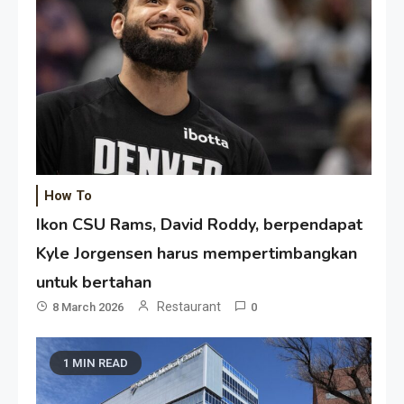
How To
Ikon CSU Rams, David Roddy, berpendapat
Kyle Jorgensen harus mempertimbangkan
untuk bertahan
Restaurant
8 March 2026
0
1 MIN READ