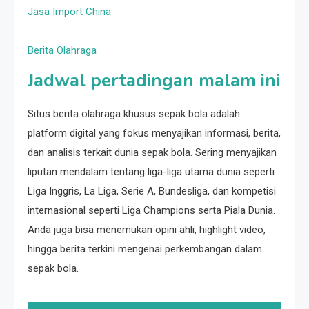
Jasa Import China
Berita Olahraga
Jadwal pertadingan malam ini
Situs berita olahraga khusus sepak bola adalah
platform digital yang fokus menyajikan informasi, berita,
dan analisis terkait dunia sepak bola. Sering menyajikan
liputan mendalam tentang liga-liga utama dunia seperti
Liga Inggris, La Liga, Serie A, Bundesliga, dan kompetisi
internasional seperti Liga Champions serta Piala Dunia.
Anda juga bisa menemukan opini ahli, highlight video,
hingga berita terkini mengenai perkembangan dalam
sepak bola.