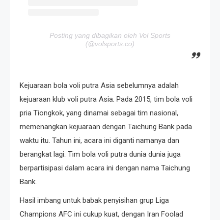
Posting yang dibagikan oleh Vol Sports
(@volsports.co)
Kejuaraan bola voli putra Asia sebelumnya adalah
kejuaraan klub voli putra Asia. Pada 2015, tim bola voli
pria Tiongkok, yang dinamai sebagai tim nasional,
memenangkan kejuaraan dengan Taichung Bank pada
waktu itu. Tahun ini, acara ini diganti namanya dan
berangkat lagi. Tim bola voli putra dunia dunia juga
berpartisipasi dalam acara ini dengan nama Taichung
Bank.
Hasil imbang untuk babak penyisihan grup Liga
Champions AFC ini cukup kuat, dengan Iran Foolad