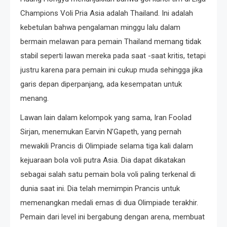
Champions Voli Pria Asia adalah Thailand. Ini adalah
kebetulan bahwa pengalaman minggu lalu dalam
bermain melawan para pemain Thailand memang tidak
stabil seperti lawan mereka pada saat -saat kritis, tetapi
justru karena para pemain ini cukup muda sehingga jika
garis depan diperpanjang, ada kesempatan untuk
menang.
Lawan lain dalam kelompok yang sama, Iran Foolad
Sirjan, menemukan Earvin N’Gapeth, yang pernah
mewakili Prancis di Olimpiade selama tiga kali dalam
kejuaraan bola voli putra Asia. Dia dapat dikatakan
sebagai salah satu pemain bola voli paling terkenal di
dunia saat ini. Dia telah memimpin Prancis untuk
memenangkan medali emas di dua Olimpiade terakhir.
Pemain dari level ini bergabung dengan arena, membuat