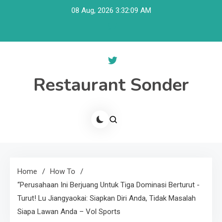
Skip
08 Aug, 2026
3:32:10 AM
to
content
Restaurant Sonder
Home
How To
“Perusahaan Ini Berjuang Untuk Tiga Dominasi Berturut -
Turut! Lu Jiangyaokai: Siapkan Diri Anda, Tidak Masalah
Siapa Lawan Anda – Vol Sports