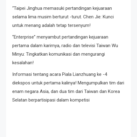
“Taipei Jinghua memasuki pertandingan kejuaraan
selama lima musim berturut -turut. Chen Jie: Kunci
untuk menang adalah tetap tersenyum!
“Enterprise” menyambut pertandingan kejuaraan
pertama dalam karirnya, radio dan televisi Taiwan Wu
Minyu: Tingkatkan komunikasi dan mengurangi
kesalahan!
Informasi tentang acara Piala Lianzhuang ke -4
diekspos untuk pertama kalinya! Mengumpulkan tim dari
enam negara Asia, dan dua tim dari Taiwan dan Korea
Selatan berpartisipasi dalam kompetisi