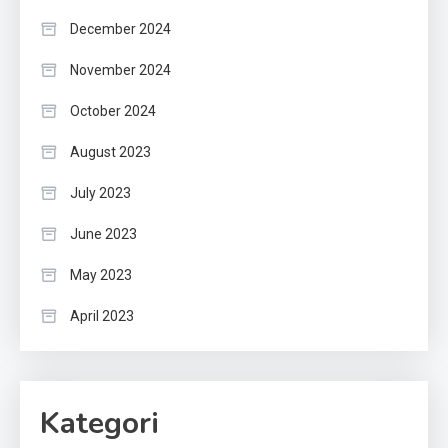
December 2024
November 2024
October 2024
August 2023
July 2023
June 2023
May 2023
April 2023
Kategori