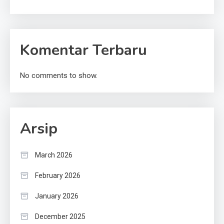
Komentar Terbaru
No comments to show.
Arsip
March 2026
February 2026
January 2026
December 2025