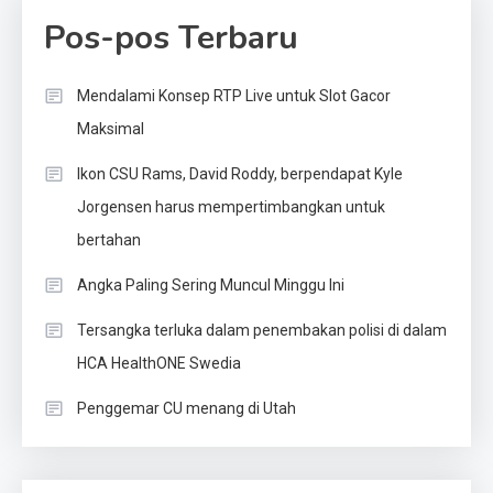
Pos-pos Terbaru
Mendalami Konsep RTP Live untuk Slot Gacor
Maksimal
Ikon CSU Rams, David Roddy, berpendapat Kyle
Jorgensen harus mempertimbangkan untuk
bertahan
Angka Paling Sering Muncul Minggu Ini
Tersangka terluka dalam penembakan polisi di dalam
HCA HealthONE Swedia
Penggemar CU menang di Utah