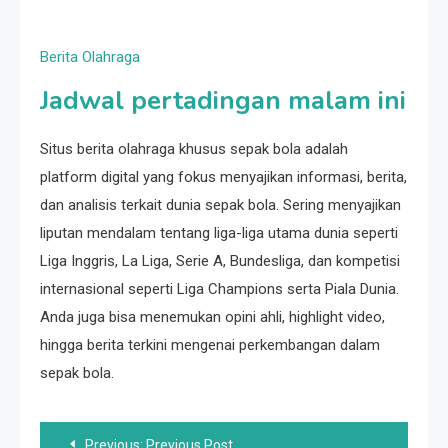
Berita Olahraga
Jadwal pertadingan malam ini
Situs berita olahraga khusus sepak bola adalah
platform digital yang fokus menyajikan informasi, berita,
dan analisis terkait dunia sepak bola. Sering menyajikan
liputan mendalam tentang liga-liga utama dunia seperti
Liga Inggris, La Liga, Serie A, Bundesliga, dan kompetisi
internasional seperti Liga Champions serta Piala Dunia.
Anda juga bisa menemukan opini ahli, highlight video,
hingga berita terkini mengenai perkembangan dalam
sepak bola.
Post
Previous:
Previous Post