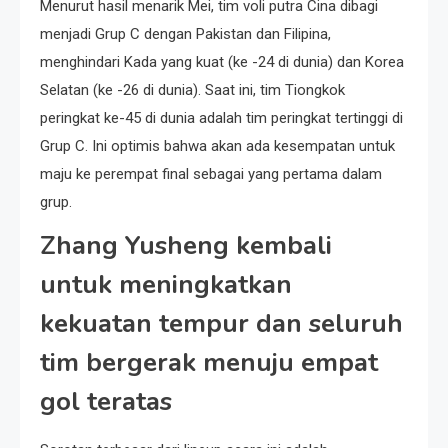
Menurut hasil menarik Mei, tim voli putra Cina dibagi
menjadi Grup C dengan Pakistan dan Filipina,
menghindari Kada yang kuat (ke -24 di dunia) dan Korea
Selatan (ke -26 di dunia). Saat ini, tim Tiongkok
peringkat ke-45 di dunia adalah tim peringkat tertinggi di
Grup C. Ini optimis bahwa akan ada kesempatan untuk
maju ke perempat final sebagai yang pertama dalam
grup.
Zhang Yusheng kembali
untuk meningkatkan
kekuatan tempur dan seluruh
tim bergerak menuju empat
gol teratas