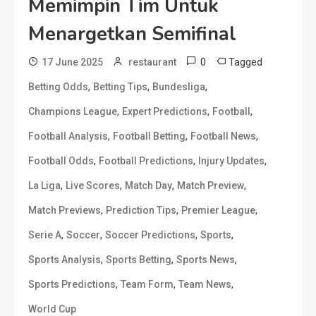
Memimpin Tim Untuk
Menargetkan Semifinal
0
Tagged
17 June 2025
restaurant
,
,
,
Betting Odds
Betting Tips
Bundesliga
,
,
,
Champions League
Expert Predictions
Football
,
,
,
Football Analysis
Football Betting
Football News
,
,
,
Football Odds
Football Predictions
Injury Updates
,
,
,
,
La Liga
Live Scores
Match Day
Match Preview
,
,
,
Match Previews
Prediction Tips
Premier League
,
,
,
,
Serie A
Soccer
Soccer Predictions
Sports
,
,
,
Sports Analysis
Sports Betting
Sports News
,
,
,
Sports Predictions
Team Form
Team News
World Cup