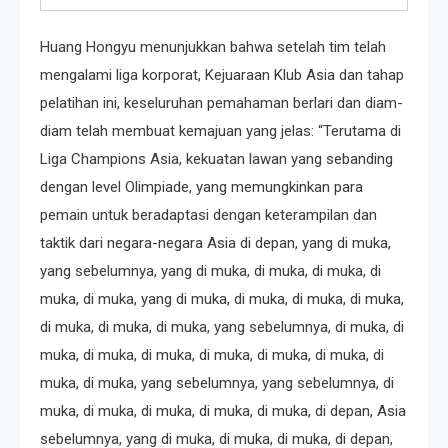
Huang Hongyu menunjukkan bahwa setelah tim telah
mengalami liga korporat, Kejuaraan Klub Asia dan tahap
pelatihan ini, keseluruhan pemahaman berlari dan diam-
diam telah membuat kemajuan yang jelas: “Terutama di
Liga Champions Asia, kekuatan lawan yang sebanding
dengan level Olimpiade, yang memungkinkan para
pemain untuk beradaptasi dengan keterampilan dan
taktik dari negara-negara Asia di depan, yang di muka,
yang sebelumnya, yang di muka, di muka, di muka, di
muka, di muka, yang di muka, di muka, di muka, di muka,
di muka, di muka, di muka, yang sebelumnya, di muka, di
muka, di muka, di muka, di muka, di muka, di muka, di
muka, di muka, yang sebelumnya, yang sebelumnya, di
muka, di muka, di muka, di muka, di muka, di depan, Asia
sebelumnya, yang di muka, di muka, di muka, di depan,