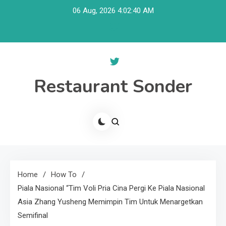
Skip
06 Aug, 2026
4:02:41 AM
to
content
Restaurant Sonder
Home
How To
Piala Nasional “Tim Voli Pria Cina Pergi Ke Piala Nasional
Asia Zhang Yusheng Memimpin Tim Untuk Menargetkan
Semifinal