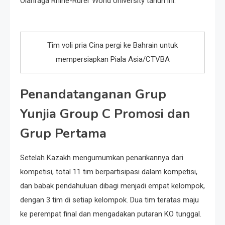
Olahraga Rhine-Rurer World University tahun ini.
Tim voli pria Cina pergi ke Bahrain untuk
mempersiapkan Piala Asia/CTVBA
Penandatanganan Grup
Yunjia Group C Promosi dan
Grup Pertama
Setelah Kazakh mengumumkan penarikannya dari
kompetisi, total 11 tim berpartisipasi dalam kompetisi,
dan babak pendahuluan dibagi menjadi empat kelompok,
dengan 3 tim di setiap kelompok. Dua tim teratas maju
ke perempat final dan mengadakan putaran KO tunggal.