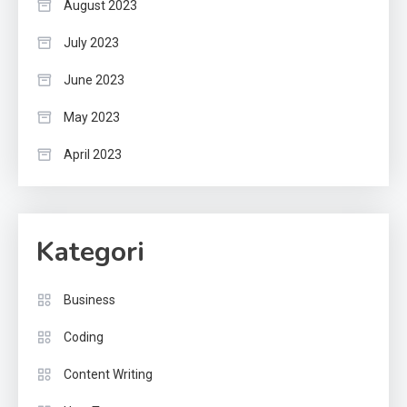
August 2023
July 2023
June 2023
May 2023
April 2023
Kategori
Business
Coding
Content Writing