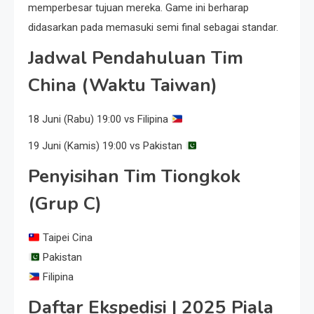
memperbesar tujuan mereka. Game ini berharap
didasarkan pada memasuki semi final sebagai standar.
Jadwal Pendahuluan Tim
China (Waktu Taiwan)
18 Juni (Rabu) 19:00 vs Filipina
19 Juni (Kamis) 19:00 vs Pakistan
Penyisihan Tim Tiongkok
(Grup C)
Taipei Cina
Pakistan
Filipina
Daftar Ekspedisi | 2025 Piala