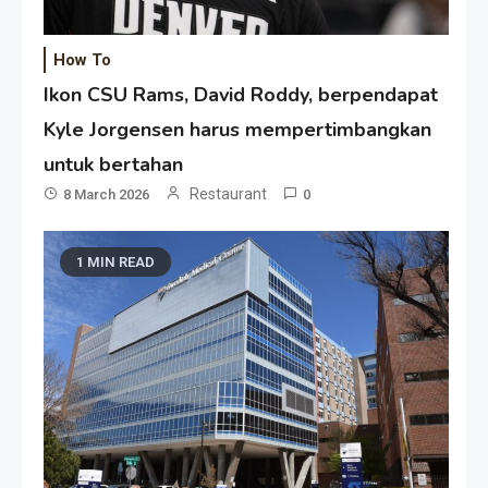
How To
Ikon CSU Rams, David Roddy, berpendapat
Kyle Jorgensen harus mempertimbangkan
untuk bertahan
Restaurant
8 March 2026
0
1 MIN READ