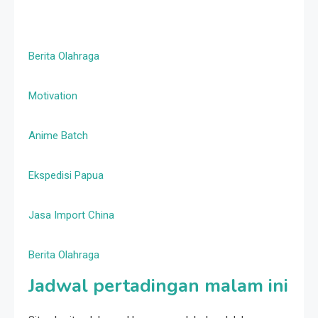
Berita Olahraga
Motivation
Anime Batch
Ekspedisi Papua
Jasa Import China
Berita Olahraga
Jadwal pertadingan malam ini