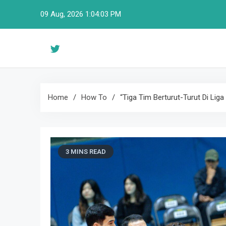
Skip
09 Aug, 2026
1:04:04 PM
to
content
Home
How To
“Tiga Tim Berturut-Turut Di Li
3 MINS READ