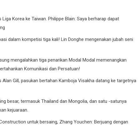
Liga Korea ke Taiwan. Philippe Blain: Saya berharap dapat
ang
pasi dalam kompetisi tiga kali! Lin Donghe mengenakan jubah seni
ngsung mengalahkan tiga penarikan Modal Modal memenangkan
ertahankan Komunikasi dan Persatuan!
 Alan Gill, pasukan bertahan Kamboja Visakha datang ke targetnya
ing besar, termasuk Thailand dan Mongolia, dan satu -satunya
an kejuaraan.
onstruction untuk bersaing, Zhang Youchen: Berjuang dengan