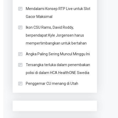
Mendalami Konsep RTP Live untuk Slot
Gacor Maksimal
Ikon CSU Rams, David Roddy,
berpendapat Kyle Jorgensen harus
mempertimbangkan untuk bertahan
Angka Paling Sering Muncul Minggu Ini
Tersangka terluka dalam penembakan
polisi di dalam HCA HealthONE Swedia
Penggemar CU menang di Utah