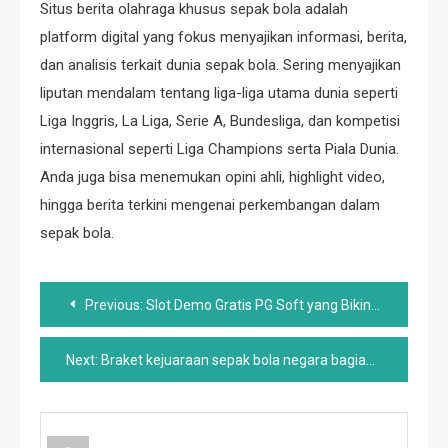
Situs berita olahraga khusus sepak bola adalah
platform digital yang fokus menyajikan informasi, berita,
dan analisis terkait dunia sepak bola. Sering menyajikan
liputan mendalam tentang liga-liga utama dunia seperti
Liga Inggris, La Liga, Serie A, Bundesliga, dan kompetisi
internasional seperti Liga Champions serta Piala Dunia.
Anda juga bisa menemukan opini ahli, highlight video,
hingga berita terkini mengenai perkembangan dalam
sepak bola.
Post
Previous:
Slot Demo Gratis PG Soft yang Bikin Lupa Waktu
navigation
Next:
Braket kejuaraan sepak bola negara bagian CHSAA 2025, hasil