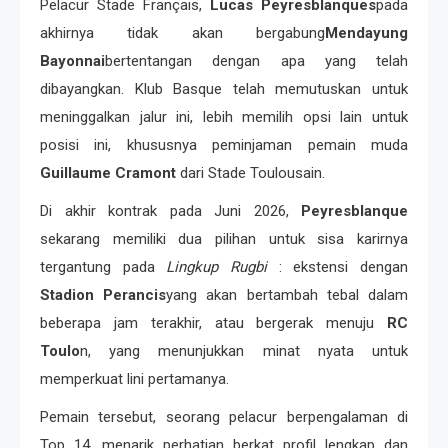
Pelacur Stade Français,
Lucas Peyresblanques
pada
akhirnya tidak akan bergabung
Mendayung
Bayonnai
bertentangan dengan apa yang telah
dibayangkan. Klub Basque telah memutuskan untuk
meninggalkan jalur ini, lebih memilih opsi lain untuk
posisi ini, khususnya peminjaman pemain muda
Guillaume Cramont
dari Stade Toulousain.
Di akhir kontrak pada Juni 2026,
Peyresblanque
sekarang memiliki dua pilihan untuk sisa karirnya
tergantung pada
Lingkup Rugbi
: ekstensi dengan
Stadion Perancis
yang akan bertambah tebal dalam
beberapa jam terakhir, atau bergerak menuju
RC
Toulo
n, yang menunjukkan minat nyata untuk
memperkuat lini pertamanya.
Pemain tersebut, seorang pelacur berpengalaman di
Top 14, menarik perhatian berkat profil lengkap dan