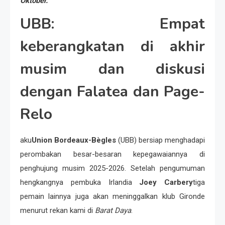
Oktober.
UBB: Empat
keberangkatan di akhir
musim dan diskusi
dengan Falatea dan Page-
Relo
aku
Union Bordeaux-Bègles
(UBB) bersiap menghadapi
perombakan besar-besaran kepegawaiannya di
penghujung musim 2025-2026. Setelah pengumuman
hengkangnya pembuka Irlandia
Joey Carbery
tiga
pemain lainnya juga akan meninggalkan klub Gironde
menurut rekan kami di
Barat Daya
.