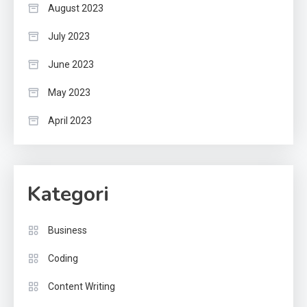
August 2023
July 2023
June 2023
May 2023
April 2023
Kategori
Business
Coding
Content Writing