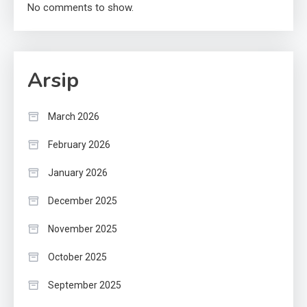
No comments to show.
Arsip
March 2026
February 2026
January 2026
December 2025
November 2025
October 2025
September 2025