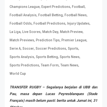
,
,
,
Champions League
Expert Predictions
Football
,
,
,
Football Analysis
Football Betting
Football News
,
,
,
Football Odds
Football Predictions
Injury Updates
,
,
,
,
La Liga
Live Scores
Match Day
Match Preview
,
,
,
Match Previews
Prediction Tips
Premier League
,
,
,
,
Serie A
Soccer
Soccer Predictions
Sports
,
,
,
Sports Analysis
Sports Betting
Sports News
,
,
,
Sports Predictions
Team Form
Team News
World Cup
TRANSFER RUGBY – Segalanya berjalan di UBB dan
Pau, masa depan Lucas Peyresblanques (Stade
Français) masih belum pasti: berita untuk Jumat ini, 31