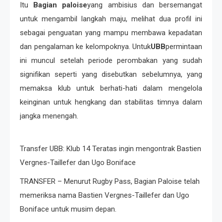
Itu
Bagian paloise
yang ambisius dan bersemangat
untuk mengambil langkah maju, melihat dua profil ini
sebagai penguatan yang mampu membawa kepadatan
dan pengalaman ke kelompoknya. Untuk
UBB
permintaan
ini muncul setelah periode perombakan yang sudah
signifikan seperti yang disebutkan sebelumnya, yang
memaksa klub untuk berhati-hati dalam mengelola
keinginan untuk hengkang dan stabilitas timnya dalam
jangka menengah.
Transfer UBB: Klub 14 Teratas ingin mengontrak Bastien
Vergnes-Taillefer dan Ugo Boniface
TRANSFER – Menurut Rugby Pass, Bagian Paloise telah
memeriksa nama Bastien Vergnes-Taillefer dan Ugo
Boniface untuk musim depan.