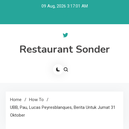
Skip
09 Aug, 2026
3:17:02 AM
to
content
Restaurant Sonder
Home
How To
UBB, Pau, Lucas Peyresblanques, Berita Untuk Jumat 31
Oktober