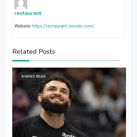
restaurant
Website
https://restaurant-sonder.com/
Related Posts
8 MINS READ