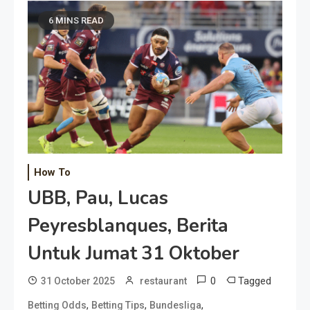
6 MINS READ
How To
UBB, Pau, Lucas
Peyresblanques, Berita
Untuk Jumat 31 Oktober
0
Tagged
31 October 2025
restaurant
,
,
,
Betting Odds
Betting Tips
Bundesliga