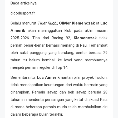
Baca artikelnya
dicodusport.fr
Selalu menurut
Tiket Rugbi
,
Olivier Klemenczak
et
Luc
Aimerik
akan meninggalkan klub pada akhir musim
2025-2026. Tiba dari Racing 92,
Klemenczak
tidak
pernah benar-benar berhasil menang di Pau. Terhambat
oleh sakit punggung yang berulang, center berusia 29
tahun itu belum kembali ke level yang membuatnya
menjadi pemain reguler di Top 14.
Sementara itu,
Luc Aimerik
mantan pilar proyek Toulon,
tidak mendapatkan keuntungan dari waktu bermain yang
diharapkan. Pemain sayap dan bek sayap berusia 28
tahun ini menderita persaingan yang ketat di skuad Pau,
di mana beberapa pemain muda telah membuktikan diri
dalam beberapa bulan terakhir.