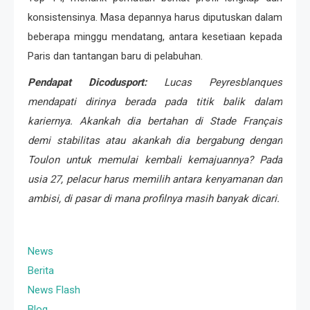
konsistensinya. Masa depannya harus diputuskan dalam
beberapa minggu mendatang, antara kesetiaan kepada
Paris dan tantangan baru di pelabuhan.
Pendapat Dicodusport:
Lucas Peyresblanques
mendapati dirinya berada pada titik balik dalam
kariernya. Akankah dia bertahan di Stade Français
demi stabilitas atau akankah dia bergabung dengan
Toulon untuk memulai kembali kemajuannya? Pada
usia 27, pelacur harus memilih antara kenyamanan dan
ambisi, di pasar di mana profilnya masih banyak dicari.
News
Berita
News Flash
Blog