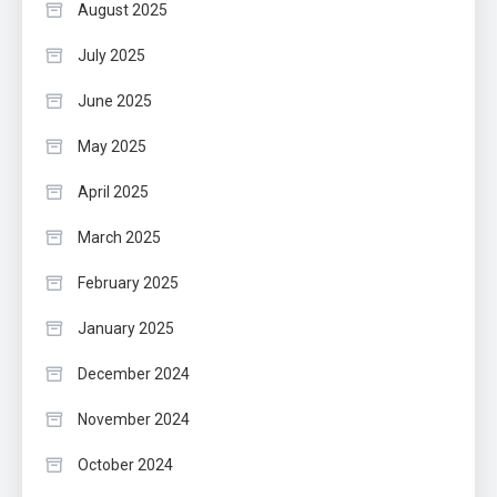
August 2025
July 2025
June 2025
May 2025
April 2025
March 2025
February 2025
January 2025
December 2024
November 2024
October 2024