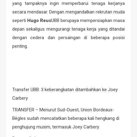
yang tampaknya ingin memperbarui tenaga kerjanya
secara mendasar. Dengan mengandalkan rekrutan muda
seperti
Hugo Reus
UBB berupaya mempersiapkan masa
depan sekaligus mengurangi tenaga kerja yang ditandai
dengan cedera dan persaingan di beberapa posisi
penting.
Transfer UBB: 3 keberangkatan ditambahkan ke Joey
Carbery
TRANSFER – Menurut Sud-Ouest, Union Bordeaux-
Bègles sudah mencatatkan beberapa kali hengkang di
penghujung musim, termasuk Joey Carbery.