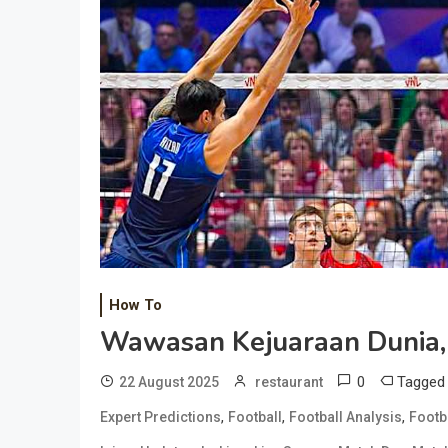
How To
Wawasan Kejuaraan Dunia, 
0
Tagge
22 August 2025
restaurant
,
,
,
Expert Predictions
Football
Football Analysis
Footba