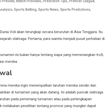
,
,
,
,
h Preview
Match Previews
Prediction Tips
Premier League
,
,
,
,
Analysis
Sports Betting
Sports News
Sports Predictions
Dunia Voli akan terungkap secara berurutan di Asia Tenggara. Itu
ejarah olahraga. Pertama, para wanita menjadi pusat perhatian di
 Turnamen ini bukan hanya tentang siapa yang memenangkan trofi,
asi mereka.
awal
rena mereka ingin menempatkan taruhan mereka sendiri dan
nkan di turnamen yang akan datang. Ini adalah puncak olahraga
aruhan pada pemenang turnamen atau pada perlengkapan
tuk melakukan penelitian tentang promosi yang mungkin dapat