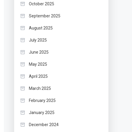
October 2025
September 2025
August 2025
July 2025
June 2025
May 2025
April 2025
March 2025
February 2025
January 2025
December 2024