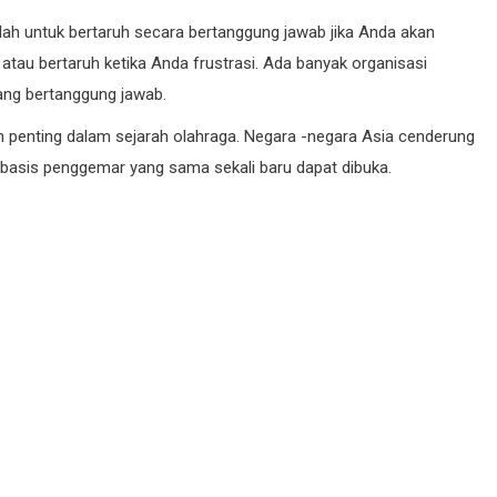
atlah untuk bertaruh secara bertanggung jawab jika Anda akan
atau bertaruh ketika Anda frustrasi. Ada banyak organisasi
ang bertanggung jawab.
un penting dalam sejarah olahraga. Negara -negara Asia cenderung
basis penggemar yang sama sekali baru dapat dibuka.