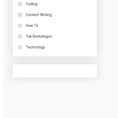
Coding
Content Writing
How To
Tak Berkategori
Technology