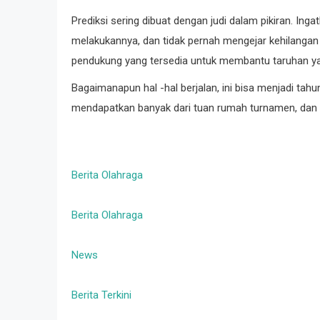
Prediksi sering dibuat dengan judi dalam pikiran. Ing
melakukannya, dan tidak pernah mengejar kehilangan 
pendukung yang tersedia untuk membantu taruhan y
Bagaimanapun hal -hal berjalan, ini bisa menjadi tah
mendapatkan banyak dari tuan rumah turnamen, dan 
Berita Olahraga
Berita Olahraga
News
Berita Terkini