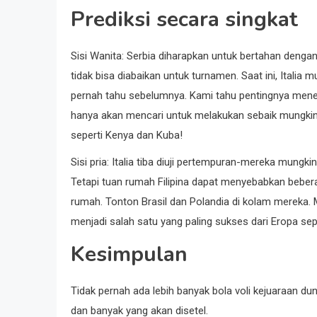
Prediksi secara singkat
Sisi Wanita: Serbia diharapkan untuk bertahan dengan b
tidak bisa diabaikan untuk turnamen. Saat ini, Italia m
pernah tahu sebelumnya. Kami tahu pentingnya meneta
hanya akan mencari untuk melakukan sebaik mungkin 
seperti Kenya dan Kuba!
Sisi pria: Italia tiba diuji pertempuran-mereka mung
Tetapi tuan rumah Filipina dapat menyebabkan be
rumah. Tonton Brasil dan Polandia di kolam mereka. M
menjadi salah satu yang paling sukses dari Eropa se
Kesimpulan
Tidak pernah ada lebih banyak bola voli kejuaraan duni
dan banyak yang akan disetel.