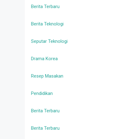
Berita Terbaru
Berita Teknologi
Seputar Teknologi
Drama Korea
Resep Masakan
Pendidikan
Berita Terbaru
Berita Terbaru