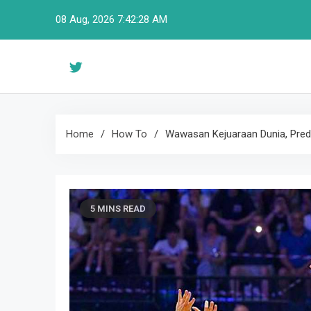
Skip
08 Aug, 2026
7:42:29 AM
to
content
Home
How To
Wawasan Kejuaraan Dunia, Predi
5 MINS READ