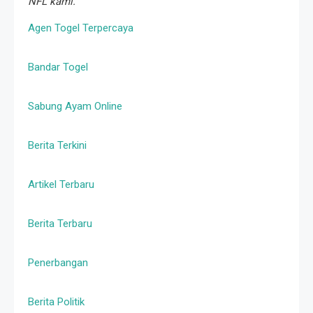
NFL kami.
Agen Togel Terpercaya
Bandar Togel
Sabung Ayam Online
Berita Terkini
Artikel Terbaru
Berita Terbaru
Penerbangan
Berita Politik