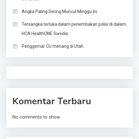
Angka Paling Sering Muncul Minggu Ini
Tersangka terluka dalam penembakan polisi di dalam
HCA HealthONE Swedia
Penggemar CU menang di Utah
Komentar Terbaru
No comments to show.