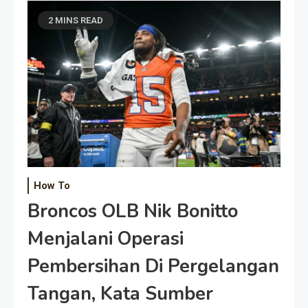
2 MINS READ
How To
Broncos OLB Nik Bonitto
Menjalani Operasi
Pembersihan Di Pergelangan
Tangan, Kata Sumber