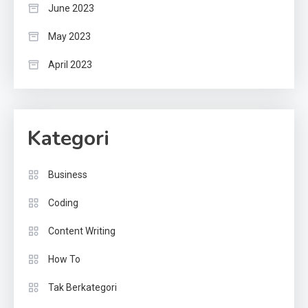
June 2023
May 2023
April 2023
Kategori
Business
Coding
Content Writing
How To
Tak Berkategori