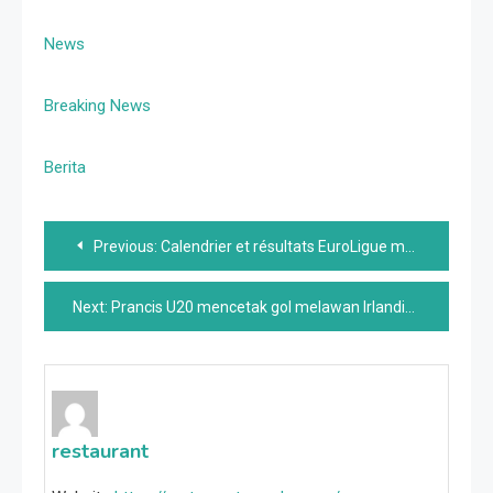
News
Breaking News
Berita
Post
Previous:
Calendrier et résultats EuroLigue masculine 2025-2026
navigation
Next:
Prancis U20 mencetak gol melawan Irlandia
restaurant