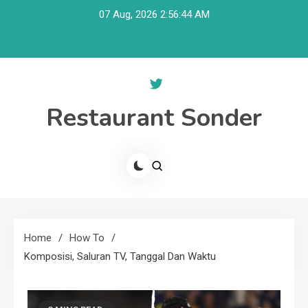
Skip
07 Aug, 2026
2:56:45 AM
to
content
Restaurant Sonder
Home
How To
Komposisi, Saluran TV, Tanggal Dan Waktu