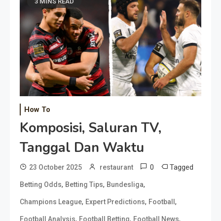
3 MINS READ
How To
Komposisi, Saluran TV,
Tanggal Dan Waktu
0
Tagged
23 October 2025
restaurant
,
,
,
Betting Odds
Betting Tips
Bundesliga
,
,
,
Champions League
Expert Predictions
Football
,
,
,
Football Analysis
Football Betting
Football News