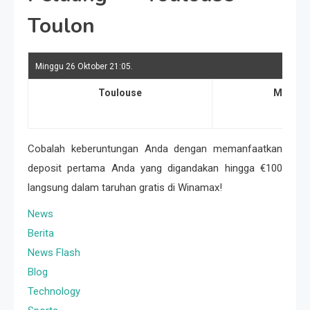
Toulon
Minggu 26 Oktober 21:05.
Toulouse
Mengg
1.02
3
Cobalah keberuntungan Anda dengan memanfaatkan
deposit pertama Anda yang digandakan hingga €100
langsung dalam taruhan gratis di Winamax!
News
Berita
News Flash
Blog
Technology