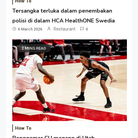
How To
Tersangka terluka dalam penembakan
polisi di dalam HCA HealthONE Swedia
Restaurant
6 March 2026
0
2 MINS READ
How To
Penggemar CU menang di Utah