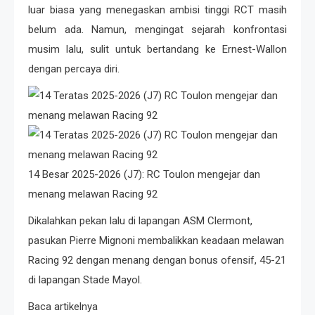
luar biasa yang menegaskan ambisi tinggi RCT masih
belum ada. Namun, mengingat sejarah konfrontasi
musim lalu, sulit untuk bertandang ke Ernest-Wallon
dengan percaya diri.
14 Besar 2025-2026 (J7): RC Toulon mengejar dan
menang melawan Racing 92
Dikalahkan pekan lalu di lapangan ASM Clermont,
pasukan Pierre Mignoni membalikkan keadaan melawan
Racing 92 dengan menang dengan bonus ofensif, 45-21
di lapangan Stade Mayol.
Baca artikelnya