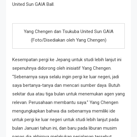
United Sun GAIA Ball.
Yang Chengen dan Tsukuba United Sun GAIA
(Foto/Disediakan oleh Yang Chengen)
Kesempatan pergi ke Jepang untuk studi lebih lanjut ini
sepenuhnya didorong oleh inisiatif Yang Chengen.
“Sebenarnya saya selalu ingin pergi ke luar negeri, jadi
saya bertanya-tanya dan mencari sumber daya. Butuh
sekitar dua atau tiga bulan untuk menemukan agen yang
relevan. Perusahaan membantu saya.” Yang Chengen
mengungkapkan bahwa dia sebenarnya memiliki ide
untuk pergi ke luar negeri untuk studi lebih lanjut pada
bulan Januari tahun ini, dan baru pada liburan musim
panas dia akhirnya melakukan perjalanan tersebut.