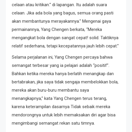
celaan atau kritikan.” di lapangan. Itu adalah suara
celaan. Jika ada bola yang bagus, semua orang pasti
akan membantunya merayakannya.” Mengenai gaya
permainannya, Yang Chengen berkata, “Mereka
mengangkat bola dengan sangat cepat! solid. Taktiknya
relatif sederhana, tetapi kecepatannya jauh lebih cepat.”
Selama perjalanan ini, Yang Chengen percaya bahwa
semangat terbesar yang ia pelajari adalah “positif”.
Bahkan ketika mereka hanya berlatih menangkap dan
bertabrakan, jika saya tidak sengaja membelokkan bola,
mereka akan buru-buru membantu saya
menangkapnya,” kata Yang Chengen terus terang,
karena keterampilan dasarnya Tidak sebaik mereka
mendorongnya untuk lebih memaksakan diri agar bisa
mengimbangi semangat rekan satu timnya.