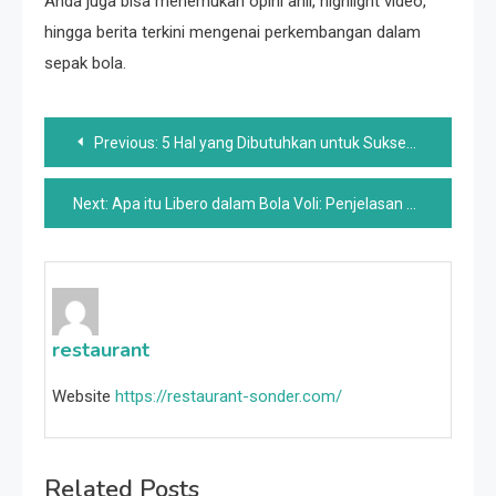
Anda juga bisa menemukan opini ahli, highlight video,
hingga berita terkini mengenai perkembangan dalam
sepak bola.
Post
Previous:
5 Hal yang Dibutuhkan untuk Sukses sebagai Pemain Bola Voli (Selain Bermain Keras)
navigation
Next:
Apa itu Libero dalam Bola Voli: Penjelasan Posisi Paling Unik dalam Permainan
restaurant
Website
https://restaurant-sonder.com/
Related Posts