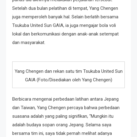
Setelah dua bulan pelatihan di tempat, Yang Chengen
juga memperoleh banyak hal. Selain berlatih bersama
Tsukuba United Sun GAIA, ia juga mengajar bola voli
lokal dan berkomunikasi dengan anak-anak setempat
dan masyarakat.
Yang Chengen dan rekan satu tim Tsukuba United Sun
GAIA (Foto/Disediakan oleh Yang Chengen)
Berbicara mengenai perbedaan latihan antara Jepang
dan Taiwan, Yang Chengen percaya bahwa perbedaan
suasana adalah yang paling signifikan, “Mungkin itu
adalah budaya sopan orang Jepang. Selama saya
bersama tim ini, saya tidak pernah melihat adanya