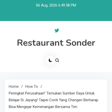
Skip
06 Aug, 2026
6:49:58 PM
to
content
Restaurant Sonder
Home
How To
Peringkat Perusahaan” Temukan Sumber Daya Untuk
Belajar Di Jepang! Taipei Conti Yang Chengen Berharap
Bisa Mengejar Kemenangan Bersama Tim