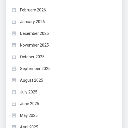
February 2026
January 2026
December 2025
November 2025
October 2025
September 2025
August 2025
July 2025
June 2025
May 2025
April 2025