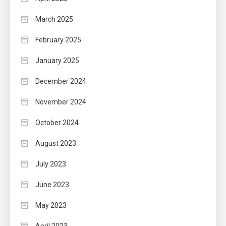
March 2025
February 2025
January 2025
December 2024
November 2024
October 2024
August 2023
July 2023
June 2023
May 2023