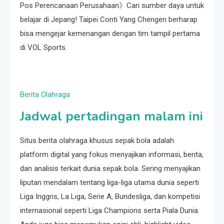
Pos Perencanaan Perusahaan》Cari sumber daya untuk
belajar di Jepang! Taipei Conti Yang Chengen berharap
bisa mengejar kemenangan dengan tim tampil pertama
di VOL Sports.
Berita Olahraga
Jadwal pertadingan malam ini
Situs berita olahraga khusus sepak bola adalah
platform digital yang fokus menyajikan informasi, berita,
dan analisis terkait dunia sepak bola. Sering menyajikan
liputan mendalam tentang liga-liga utama dunia seperti
Liga Inggris, La Liga, Serie A, Bundesliga, dan kompetisi
internasional seperti Liga Champions serta Piala Dunia.