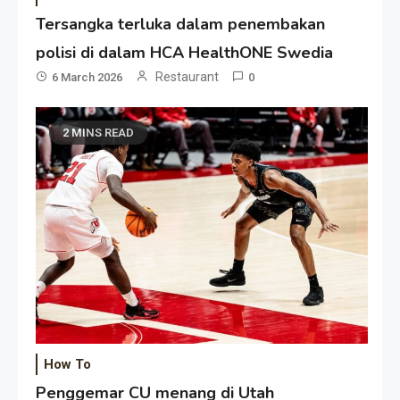
Tersangka terluka dalam penembakan
polisi di dalam HCA HealthONE Swedia
Restaurant
6 March 2026
0
2 MINS READ
How To
Penggemar CU menang di Utah