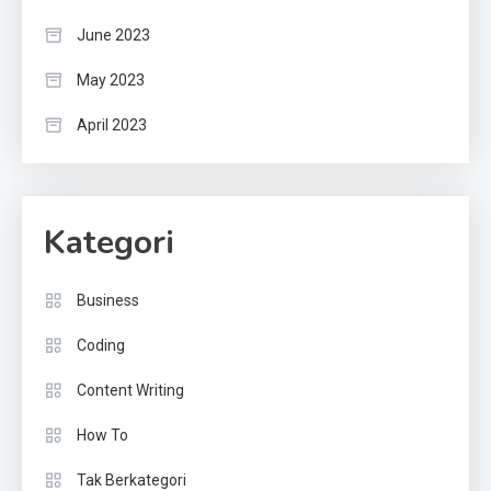
June 2023
May 2023
April 2023
Kategori
Business
Coding
Content Writing
How To
Tak Berkategori