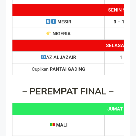
SENIN 5 JA
MESIR
3 – 1 aplik
NIGERIA
4 –
SELASA 6 JA
AZ
ALJAZAIR
1 – 0 ap
Cuplikan
PANTAI GADING
3 –
– PEREMPAT FINAL –
JUMAT 9 JA
QF
MALI
17 