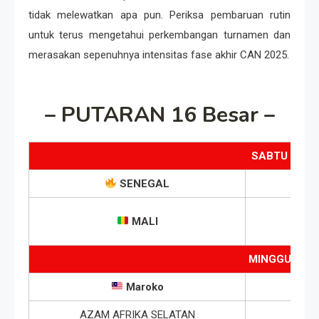
tidak melewatkan apa pun. Periksa pembaruan rutin
untuk terus mengetahui perkembangan turnamen dan
merasakan sepenuhnya intensitas fase akhir CAN 2025.
– PUTARAN 16 Besar –
SABTU 3 JA
SENEGAL
3 –
1 –
MALI
(3-2 ta
MINGGU 4 JA
Maroko
1 –
AZAM AFRIKA SELATAN
1 –