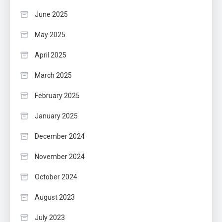
June 2025
May 2025
April 2025
March 2025
February 2025
January 2025
December 2024
November 2024
October 2024
August 2023
July 2023